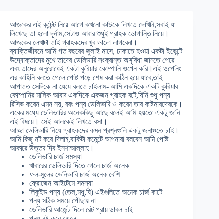
আজকের এই কন্টেন্ট নিয়ে আগে কখনো কাউকে লিখতে দেখিনি,সবাই যা
লিখেছে তা হলো দূর্নাম,সেটাও আবার শুধুই গ্রাহক ভোগান্তি নিয়ে।
আজকের লেখাটা তাই গ্রাহকদের খুব ভালো লাগবেনা।
ব্যাক্তিজীবনে আমি গত বছরের জুলাই মাসে, ঢাকাতে হওয়া একটা ইভেন্টে
উদ্যোক্তাদের মুখে তাদের ডেলিভারি সংক্রান্ত অসুবিধা জানতে পেরে
এবং তাদের অনুরোধেই একটা কুরিয়ার কোম্পানি ওপেন করি।এই ওপেনিং
এর কাহিনি বলতে গেলে পোষ্ট পড়ে শেষ করা কঠিন হয়ে যাবে,তাই
আপাতত সেদিকে না যেয়ে বলতে চাইলাম- আমি একদিকে একটি কুরিয়ার
কোম্পানির মালিক আবার একদিকে একজন গ্রাহক বটে,যিনি শুধু পন্য
রিসিভ করেন এমন নয়, বরং পন্য ডেলিভারি ও করেন তার কাষ্টমারদেরকে।
একের মধ্যে ডেলিভারির অনেককিছু আছে বলেই আমি হয়তো একটু জানি
এই বিষয়ে। সেই আলকেই লিখতে বসা।
আচ্ছা ডেলিভারি নিয়ে গ্রাহকদের কমন প্রশ্নগুলি একটু জনাওতে চাই।
আমি কিছু নট করে দিলাম,বাকিটা কমেন্টে আপনারা বলবেন আমি পোষ্ট
আকারে উত্তর দিব ইনশাআল্লাহ।
ডেলিভারি চার্জ সমস্যা
খাবারের ডেলিভারি দিতে গেলে চার্জ অনেক
ফল-মুলের ডেলিভারি চার্জ অনেক বেশি
ফ্রোজেন আইটেমে সমস্যা
লিকুইড পন্য (তেল,মধু,ঘি) এইগুলিতে অনেক চার্জ কাটে
পন্য সঠিক সময়ে পৌছায় না
ডেলিভারি আর্জেন্ট দিলে রেট প্রায় ডাবল চাই
পন্য নষ্ট করে ফেলে