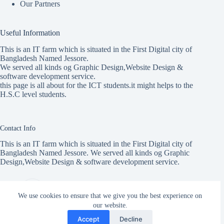
Our Partners
Useful Information
This is an IT farm which is situated in the First Digital city of
Bangladesh Named Jessore.
We served all kinds og Graphic Design,Website Design &
software development service.
this page is all about for the ICT students.it might helps to the
H.S.C level students.
Contact Info
This is an IT farm which is situated in the First Digital city of
Bangladesh Named Jessore. We served all kinds og Graphic
Design,Website Design & software development service.
Address:
ICT Care, 145 Jail Rd, Jashore
We use cookies to ensure that we give you the best experience on
our website.
Mobile:
Website:
Accept
Decline
01921-816779
ICT Care