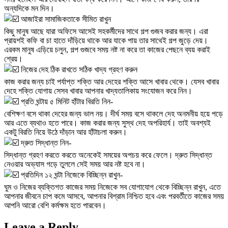
অন্যদিকে মন দিন।
আজাইরা সামাজিকতাকে সীমিত রাখুন
কিছু মানুষ আছে যারা অফিসে আসেই সহকর্মীদের সাথে গল্প গুজব করার জন্য। এরা
প্রায়শই কফি বা চা হাতে দাঁড়িয়ে থাকে আর যাকে পায় তার সাথেই গল্প জুড়ে দেয়।
এরকম মানুষ এড়িয়ে চলুন, গল্প গুজবে সময় নষ্ট না করে তা কাজের পেছনে ব্যয় করাই
শ্রেয়।
নিজের দেহ ঠিক রাখতে সঠিক খাদ্য গ্রহণ করুন
কাজ করার জন্য চাই পর্যাপ্ত শক্তি আর দেহের শক্তি আসে খাবার থেকে। যেসব খাবার
দেহে শক্তি যোগায় সেসব খাবার আপনার খাদ্যতালিকায় সংযোজন করে নিন।
প্রতি ঘন্টায় ৫ মিনিট হাঁটার বিরতি নিন-
বেশিক্ষণ বসে থাকা দেহের জন্য ভাল নয়। দীর্ঘ সময় বসে থাকলে দেহ অনমনীয় হয়ে পড়ে
আর এতে ব্যথাও হতে পারে। কাজ করার জন্য সুস্থ দেহ অপরিহার্য। তাই অবশ্যই
একটু বিরতি নিয়ে উঠে দাঁড়ান আর হাঁটাচলা করুন।
দ্রুত সিদ্ধান্ত নিন-
সিদ্ধান্ত গ্রহণ করতে করতে অনেকেই সময়ের অপচয় করে ফেলে। দ্রুত সিদ্ধান্ত
নেওয়ার অভ্যাস গড়ে তুললে সেই সময় আর নষ্ট হবে না।
প্রতিদিন ১২ ঘন্টা নিজেকে বিচ্ছিন্ন রাখুন-
ঘুম ও নিজের ব্যক্তিগত কাজের সময় নিজেকে সব যোগাযোগ থেকে বিচ্ছিন্ন রাখুন, এতে
আপনার জীবনে চাপ কমে আসবে, আপনার বিশ্রাম নিশ্চিত হবে এবং পরবর্তীতে কাজের সময়
আপনি আরো বেশি কর্মক্ষম হতে পারবেন।
Leave a Reply