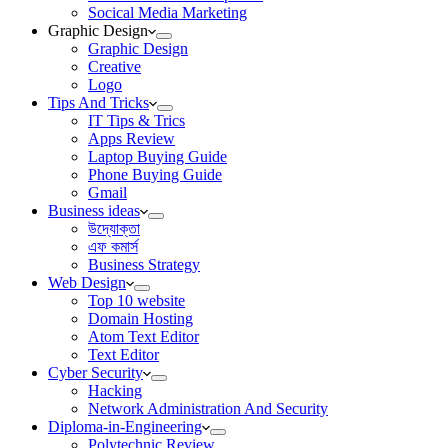
Socical Media Marketing
Graphic Design
Graphic Design
Creative
Logo
Tips And Tricks
IT Tips & Trics
Apps Review
Laptop Buying Guide
Phone Buying Guide
Gmail
Business ideas
উদ্যোক্তা
এফ কমার্স
Business Strategy
Web Design
Top 10 website
Domain Hosting
Atom Text Editor
Text Editor
Cyber Security
Hacking
Network Administration And Security
Diploma-in-Engineering
Polytechnic Review