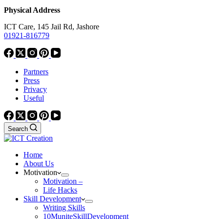
Physical Address
ICT Care, 145 Jail Rd, Jashore
01921-816779
Partners
Press
Privacy
Useful
Search
Home
About Us
Motivation
Motivation –
Life Hacks
Skill Development
Writing Skills
10MuniteSkillDevelopment