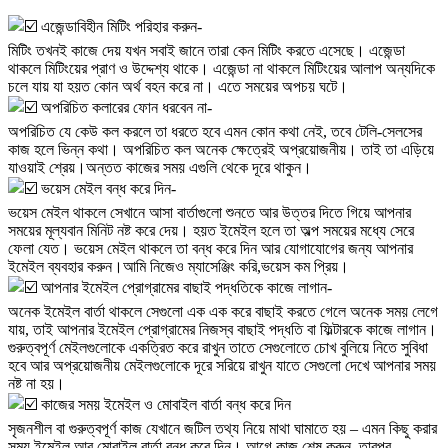
এজেন্ডাবিহীন মিটিং পরিহার করুন-
মিটিং তখনই কাজে দেয় যখন সবাই জানে তারা কেন মিটিং করতে এসেছে। এজেন্ডা
থাকলে মিটিংয়ের প্রাণ ও উদ্দেশ্য থাকে। এজেন্ডা না থাকলে মিটিংয়ের আলাপ অন্যদিকে
চলে যায় যা হয়ত কোন অর্থ বহন করে না। এতে সময়ের অপচয় ঘটে।
অপরিচিত কলারের ফোন ধরবেন না-
অপরিচিত যে কেউ কল করলে তা ধরতে হবে এমন কোন কথা নেই, তবে টেলি-সেলসের
কাজ হলে ভিন্ন কথা। অপরিচিত কল অনেক ক্ষেত্রেই অপ্রয়োজনীয়। তাই তা এড়িয়ে
যাওয়াই শ্রেয়।অন্তত কাজের সময় এগুলি থেকে দূরে থাকুন।
ভয়েস মেইল বন্ধ করে দিন-
ভয়েস মেইল থাকলে সেখানে আসা বার্তাগুলো শুনতে আর উত্তর দিতে গিয়ে আপনার
সময়ের মূল্যবান মিনিট নষ্ট করে দেয়। হয়ত ইমেইল হলে তা অল্প সময়ের মধ্যে সেরে
ফেলা যেত। ভয়েস মেইল থাকলে তা বন্ধ করে দিন আর যোগাযোগের জন্য আপনার
ইমেইল ব্যবহার করুন।আমি নিজেও ম্যাসেঞ্জিং করি,ভয়েস কম প্রিয়।
আপনার ইমেইল প্রোগ্রামের বাছাই পদ্ধতিকে কাজে লাগান-
অনেক ইমেইল বার্তা থাকলে সেগুলো এক এক করে বাছাই করতে গেলে অনেক সময় লেগে
যায়, তাই আপনার ইমেইল প্রোগ্রামের নিজস্ব বাছাই পদ্ধতি বা ফিল্টারকে কাজে লাগান।
গুরুত্বপূর্ণ মেইলগুলোকে একত্রিত করে রাখুন তাতে সেগুলোতে চোখ বুলিয়ে নিতে সুবিধা
হবে আর অপ্রয়োজনীয় মেইলগুলোকে দূরে সরিয়ে রাখুন যাতে সেগুলো দেখে আপনার সময়
নষ্ট না হয়।
কাজের সময় ইমেইল ও মোবাইল বার্তা বন্ধ করে দিন
সৃজনশীল বা গুরুত্বপূর্ণ কাজ যেখানে জটিল তথ্য নিয়ে মাথা ঘামাতে হয় – এমন কিছু করার
সময় ইমেইল আর মোবাইল বার্তা বন্ধ করে দিন। আগে কাজ শেষ করুন, তারপর