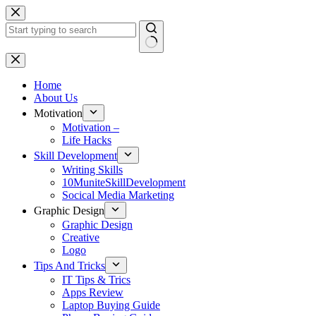
Skip
to
content
No
results
Home
About Us
Motivation
Motivation –
Life Hacks
Skill Development
Writing Skills
10MuniteSkillDevelopment
Socical Media Marketing
Graphic Design
Graphic Design
Creative
Logo
Tips And Tricks
IT Tips & Trics
Apps Review
Laptop Buying Guide