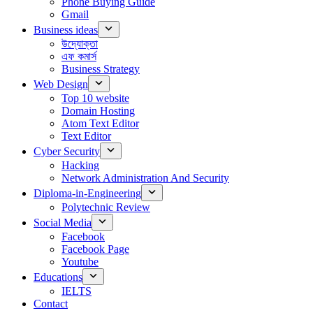
Phone Buying Guide
Gmail
Business ideas
উদ্যোক্তা
এফ কমার্স
Business Strategy
Web Design
Top 10 website
Domain Hosting
Atom Text Editor
Text Editor
Cyber Security
Hacking
Network Administration And Security
Diploma-in-Engineering
Polytechnic Review
Social Media
Facebook
Facebook Page
Youtube
Educations
IELTS
Contact