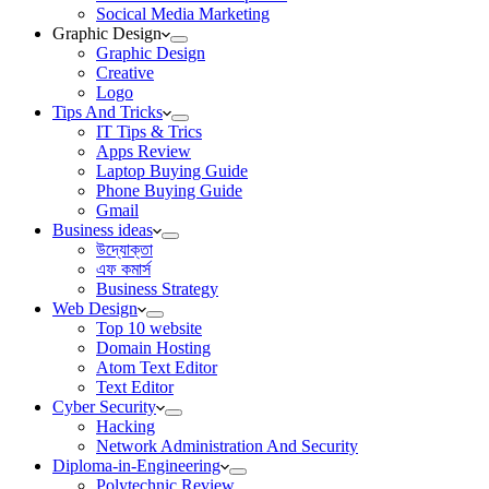
Socical Media Marketing
Graphic Design
Graphic Design
Creative
Logo
Tips And Tricks
IT Tips & Trics
Apps Review
Laptop Buying Guide
Phone Buying Guide
Gmail
Business ideas
উদ্যোক্তা
এফ কমার্স
Business Strategy
Web Design
Top 10 website
Domain Hosting
Atom Text Editor
Text Editor
Cyber Security
Hacking
Network Administration And Security
Diploma-in-Engineering
Polytechnic Review