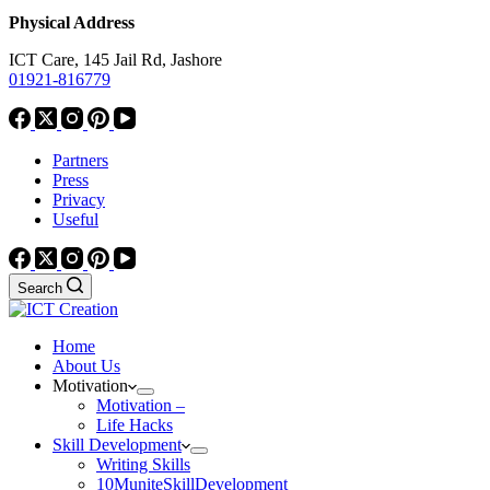
Physical Address
ICT Care, 145 Jail Rd, Jashore
01921-816779
Partners
Press
Privacy
Useful
Search
Home
About Us
Motivation
Motivation –
Life Hacks
Skill Development
Writing Skills
10MuniteSkillDevelopment