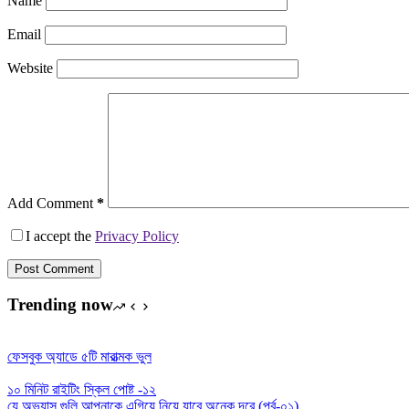
Name
Email
Website
Add Comment
*
I accept the
Privacy Policy
Post Comment
Trending now
ফেসবুক অ্যাডে ৫টি মারাত্মক ভুল
১০ মিনিট রাইটিং স্কিল পোষ্ট -১২
যে অভ্যাস গুলি আপনাকে এগিয়ে নিয়ে যাবে অনেক দূরে (পর্ব-০১)