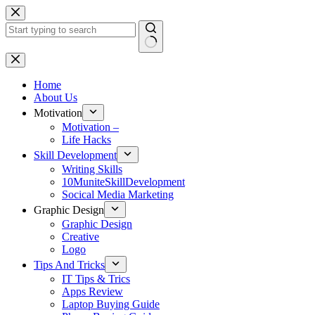
Skip
to
content
No
results
Home
About Us
Motivation
Motivation –
Life Hacks
Skill Development
Writing Skills
10MuniteSkillDevelopment
Socical Media Marketing
Graphic Design
Graphic Design
Creative
Logo
Tips And Tricks
IT Tips & Trics
Apps Review
Laptop Buying Guide