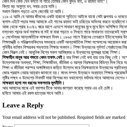
কোন দিন কেউ যেন বলতে না পারে তোমার কোন বুদ্ধি নাই, ও রহমত ভাই”।
বিদ্যা বড় অমুল্য ধন, সবার চেয়ে দামি।
সকাল বিকাল পড়তে এসে জেনেছি তা আমি।
১১৯ এ আমি যে আমার জীবনের একটা হারানো স্মৃতিতে আটকে যাবো সেটা কল্পনায় ও ভাবতে
ক্লাস এইটে পড়ার সময় আমাকে এই গানের রহমত ভাই চরিত্রে অভিনয় করতে হয়েছিলো
আজ থেকে প্রায় ৪০/৪২ বছর আগে এদেশে সাধারণ মানুষের মুখে মুখে ছিল অশিক্ষিত সিন
দস্তখত শব্দের অর্থ স্বাক্ষর বা সই বা যারা পড়তে ও লিখতে পারে সাধারণত তাদেরকেই স্বা
৮ সেপ্টেম্বর আন্তর্জাতিক সাক্ষরতা দিবস। ১৯৬৫ সালে ইরানের তেহরানে ইউনেস্কোর উদ্
শিক্ষামন্ত্রী ও পরিকল্পনাবিদদের সমন্বয়ে একটি আন্তর্জাতিক শিক্ষা সম্মেলনের আয়োজন
পৃথিবীর বর্তমান বিস্ময়কর সভ্যতায় শিক্ষার অবদান। শিক্ষা উন্নয়নের পূর্বশর্ত শ্রেষ্ঠত্বে
কোন বিকল্প নেই। আধুনিক বিশ্বে সকল আবিষ্কার ও উন্নয়নের মূূলমন্ত্র হচ্ছে শিক্ষা।
শিক্ষাহীন মানুষ আর পশুতে কোন তফাৎ নেই।
যার শিক্ষা নেই বলা যায় তার কিছু নেই। সম্ম
উদ্বেগজনক অবস্থা, শিক্ষা, শিক্ষাজীবন, জীবিকা ও বয়স্ক নিরক্ষরদের বিভিন্ন দিক নিয়
শিক্ষা ও জীবিকা পরস্পর অঙ্গাঙ্গিভাবে জড়িত উল্লেখ করে নিরক্ষরতাকে উন্নয়নের প্রতিবন্
জোর প্রয়াস নেয়ার আহ্বান জানানো হয়। মানব সম্পদ উন্নয়নে অব্যাহত শিক্ষার প্রয়োজনী
সৃষ্টির লক্ষ্য ও উদ্দেশ্যে দিবসটি সারা বিশ্বের মত যথাযোগ্য মর্যাদার সাথে আমাদের দে
সাক্ষরতা হলো সব ধরনের সফলতার মূলনীতি।
আর আমাদের মাঝে এই ব্যাপার টিকে আবার জাগ্রত করেছে স্যার এর এই চেষ্টা।
ছবিতে আমার এই রকম ছাত্রের সাথে আমি।
Leave a Reply
Your email address will not be published.
Required fields are marked