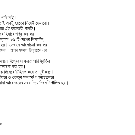
 পারি নাই।
 তাই একটু হয়তো লিখেই ফেলবো।
েমার এই কালজয়ী গানটি।
ক্ষর হিসাবে গণ্য করা হয়।
যোগে ৮৯ টি দেশের শিক্ষাবিদ,
 করা হয়। সেখানে আলোচনা করা হয়
র নিয়ামক। মানব সম্পদ উন্নয়নে এর
েলনে বিশ্বের সাক্ষরতা পরিস্থিতির
ে আলোচনা করা হয়।
ধক হিসেবে চিহ্নিত করে তা দূরীকরণে
য়তা ও গুরুত্ব সম্পর্কে গণসচেতনতা
শেও নানা আয়োজনের মধ্য দিয়ে দিবসটি পালিত হয়।
*