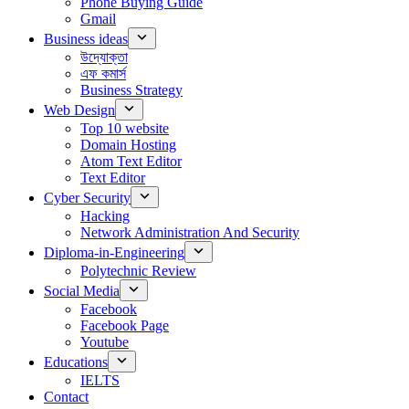
Phone Buying Guide
Gmail
Business ideas
উদ্যোক্তা
এফ কমার্স
Business Strategy
Web Design
Top 10 website
Domain Hosting
Atom Text Editor
Text Editor
Cyber Security
Hacking
Network Administration And Security
Diploma-in-Engineering
Polytechnic Review
Social Media
Facebook
Facebook Page
Youtube
Educations
IELTS
Contact