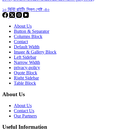
১০ মিনিট রাইটিং স্কিল পোষ্ট -৪০
About Us
Button & Separator
Columns Block
Contact
Default Width
Image & Gallery Block
Left Sidebar
Narrow Width
privacy-policy
Quote Block
Right Sidebar
Table Block
About Us
About Us
Contact Us
Our Partners
Useful Information