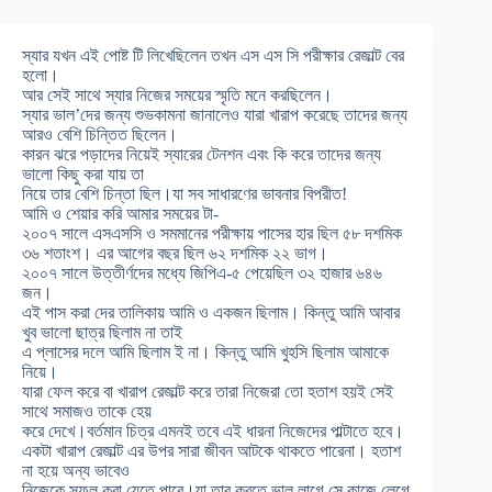
স্যার যখন এই পোষ্ট টি লিখেছিলেন তখন এস এস সি পরীক্ষার রেজাল্ট বের
হলো।
আর সেই সাথে স্যার নিজের সময়ের স্মৃতি মনে করছিলেন।
স্যার ভাল’দের জন্য শুভকামনা জানালেও যারা খারাপ করেছে তাদের জন্য
আরও বেশি চিন্তিত ছিলেন।
কারন ঝরে পড়াদের নিয়েই স্যারের টেনশন এবং কি করে তাদের জন্য
ভালো কিছু করা যায় তা
নিয়ে তার বেশি চিন্তা ছিল।যা সব সাধারণের ভাবনার বিপরীত!
আমি ও শেয়ার করি আমার সময়ের টা-
২০০৭ সালে এসএসসি ও সমমানের পরীক্ষায় পাসের হার ছিল ৫৮ দশমিক
৩৬ শতাংশ। এর আগের বছর ছিল ৬২ দশমিক ২২ ভাগ।
২০০৭ সালে উত্তীর্ণদের মধ্যে জিপিএ-৫ পেয়েছিল ৩২ হাজার ৬৪৬
জন।
এই পাস করা দের তালিকায় আমি ও একজন ছিলাম। কিন্তু আমি আবার
খুব ভালো ছাত্র ছিলাম না তাই
এ প্লাসের দলে আমি ছিলাম ই না। কিন্তু আমি খুহসি ছিলাম আমাকে
নিয়ে।
যারা ফেল করে বা খারাপ রেজাল্ট করে তারা নিজেরা তো হতাশ হয়ই সেই
সাথে সমাজও তাকে হেয়
করে দেখে।বর্তমান চিত্র এমনই তবে এই ধারনা নিজেদের পাল্টাতে হবে।
একটা খারাপ রেজাল্ট এর উপর সারা জীবন আটকে থাকতে পারেনা। হতাশ
না হয়ে অন্য ভাবেও
নিজেকে সফল করা যেতে পারে।যা তার করতে ভাল লাগে সে কাজে লেগে