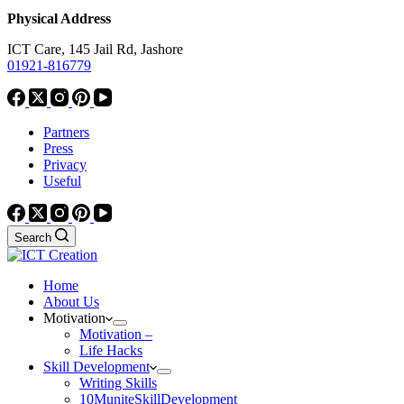
Physical Address
ICT Care, 145 Jail Rd, Jashore
01921-816779
Partners
Press
Privacy
Useful
Search
Home
About Us
Motivation
Motivation –
Life Hacks
Skill Development
Writing Skills
10MuniteSkillDevelopment