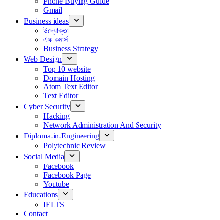
Phone Buying Guide
Gmail
Business ideas
উদ্যোক্তা
এফ কমার্স
Business Strategy
Web Design
Top 10 website
Domain Hosting
Atom Text Editor
Text Editor
Cyber Security
Hacking
Network Administration And Security
Diploma-in-Engineering
Polytechnic Review
Social Media
Facebook
Facebook Page
Youtube
Educations
IELTS
Contact