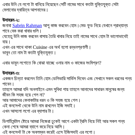
এবার উনি যে লগো টা বানিয়ে নিয়েছেন সেটি নামের সাথে কতটা যুক্তিযুক্ত সেটা
মেলানোর দ্বায়িত্ব আপনাদের।
উদাহরন-২:
জনাবা
Sabrin Rahman
আপু কাজ করবেন হোম।মেড ফুড নিয়ে যেখানে প্রাধ্যান্য
পাবে বেক করা খাবার গুলি।
যেহেতু উনি কাজ করবেন বাসায় তৈরি খাবার নিয়ে তাই নামের সাথে হোম টা ভালোভাবেই
যায়।
এখন এর সাথে থাকা Cuisine এর অর্থ হলো রন্ধনপ্রণালী।
ভাবুন তো নাম টা কতটা যুক্তিযুক্ত।
এবার ভাবুন লগোতে কি বোঝা যাচ্ছে ওনার নাম ও কাজের সংমিশ্রণ?
উদাহরন-৩:
একজন চিন্তা করলেন তিনি হোম ডেলিভারি সার্ভিস দিবেন এবং সেখানে সকল ধরনের পন্য
পাবেন।
তাহলে আমরা যদি অনলাইনে এমন সুবিধা পায় তাহলে আনাদের সাধারন মানুষের জন্য
জীবন কি সহজ হয়ে গেল না?
আর আমাদের কেনাকাটার ধরন ও কি সহজ হয়ে গেল।
এই কনসেপ্ট থেকে উনি নাম রাখলেন ইজি সদাই।
এখন আসলো লগো এর ব্যাপার টা।
ডিপার্টমেন্টাল ষ্টোরে আমরা নিজেরা ঢুকেই আগে একটা ট্রলি নিয়ে নিই আর সকল পন্য
কেনা শেষে আমরা ব্যাগে করে নিয়ে আসি।
এই কনসেপ্ট টা কে অবলম্বন করেই এসে ইজিসদাই এর লগো।