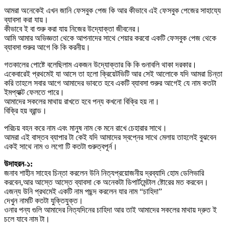
আমরা অনেকেই এখন জানি ফেসবুক পেজ কি আর কীভাবে এই ফেসবুক পেজের সাহায্যে
ব্যাবসা করা যায়।
কীভাবে ই বা শুরু করা যায় নিজের উদ্যোক্তা জীবনের।
আমি আমার অভিজ্ঞতা থেকে আপনাদের সাথে শেয়ার করবো একটি ফেসবুক পেজ থেকে
ব্যাবসা শুরুর আগে কি কি করনীয়।
গতকালের পোষ্টে বলেছিলাম একজন উদ্যোক্তার কি কি গুনাবলি থাকা দরকার।
একেবারেই প্রথমেই যা আসে তা হলো ক্রিয়েটভিটি আর সেই আলোকে যদি আমরা চিন্তা
করি তাহলে সবার আগে আমাদের ভাবতে হবে একটি ব্যাবসা শুরুর আগেই যে নাম কতটা
ইমপ্যাক্ট ফেলতে পারে।
আমাদের সকলের মাথায় রাখতে হবে পন্য কখনো বিক্রি হয় না।
বিক্রি হয় ব্রান্ড।
পরিচয় বহন করে নাম এবং মানুষ নাম কে মনে রাখে চেহারার সাথে।
আমরা এই বাস্তব ব্যাপার টা কেই যদি আমাদের স্বপ্নের সাথে মেলায় তাহলেই বুঝবেন
একই সাথে নাম ও লগো টি কতটা গুরুত্বপূর্ন।
উদাহরন-১:
জনাব শাহীন সাহেব চিন্তা করলেন উনি নিত্যপ্রয়োজনীয় দ্রব্যাদি হোম ডেলিভারি
করবেন,আর আস্তে আস্তে ব্যাবসা কে অনেকটা ডিপার্টমেন্টাল ষ্টোরের মত করবেন।
এজন্য উনি প্রথমেই একটি নাম পছন্দ করলেন যার নাম “চাহিদা”
দেখুন নামটি কতটা যুক্তিযুক্ত।
ওনার পন্য গুলি আমাদের নিত্যদিনের চাহিদা আর তাই আমাদের সকলের মাথায় দ্রুত ই
চলে যাবে নাম টা।