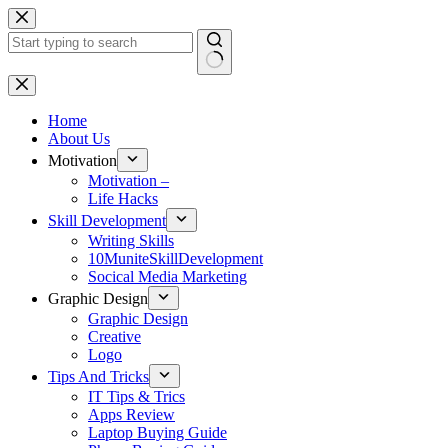
Skip
to
content
No
results
Home
About Us
Motivation
Motivation –
Life Hacks
Skill Development
Writing Skills
10MuniteSkillDevelopment
Socical Media Marketing
Graphic Design
Graphic Design
Creative
Logo
Tips And Tricks
IT Tips & Trics
Apps Review
Laptop Buying Guide