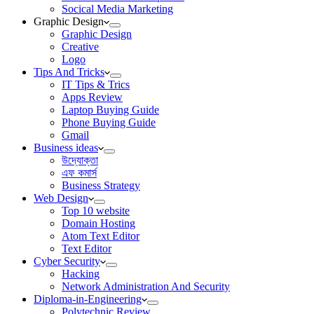
Socical Media Marketing
Graphic Design
Graphic Design
Creative
Logo
Tips And Tricks
IT Tips & Trics
Apps Review
Laptop Buying Guide
Phone Buying Guide
Gmail
Business ideas
উদ্যোক্তা
এফ কমার্স
Business Strategy
Web Design
Top 10 website
Domain Hosting
Atom Text Editor
Text Editor
Cyber Security
Hacking
Network Administration And Security
Diploma-in-Engineering
Polytechnic Review