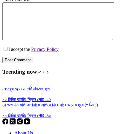
I accept the
Privacy Policy
Post Comment
Trending now
ফেসবুক অ্যাডে ৫টি মারাত্মক ভুল
১০ মিনিট রাইটিং স্কিল পোষ্ট -১২
যে অভ্যাস গুলি আপনাকে এগিয়ে নিয়ে যাবে অনেক দূরে (পর্ব-০১)
১০ মিনিট রাইটিং স্কিল পোষ্ট -৪০
About Us