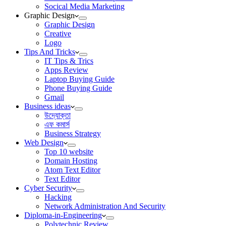
Socical Media Marketing
Graphic Design
Graphic Design
Creative
Logo
Tips And Tricks
IT Tips & Trics
Apps Review
Laptop Buying Guide
Phone Buying Guide
Gmail
Business ideas
উদ্যোক্তা
এফ কমার্স
Business Strategy
Web Design
Top 10 website
Domain Hosting
Atom Text Editor
Text Editor
Cyber Security
Hacking
Network Administration And Security
Diploma-in-Engineering
Polytechnic Review