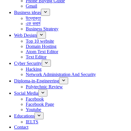
Phone Buying Guide
Gmail
Business ideas
উদ্যোক্তা
এফ কমার্স
Business Strategy
Web Design
Top 10 website
Domain Hosting
Atom Text Editor
Text Editor
Cyber Security
Hacking
Network Administration And Security
Diploma-in-Engineering
Polytechnic Review
Social Media
Facebook
Facebook Page
Youtube
Educations
IELTS
Contact