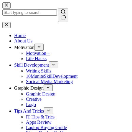
Skip
to
content
No
results
Home
About Us
Motivation
Motivation –
Life Hacks
Skill Development
Writing Skills
10MuniteSkillDevelopment
Socical Media Marketing
Graphic Design
Graphic Design
Creative
Logo
Tips And Tricks
IT Tips & Trics
Apps Review
Laptop Buying Guide