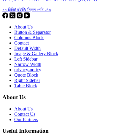
১০ মিনিট রাইটিং স্কিল পোষ্ট -৪০
About Us
Button & Separator
Columns Block
Contact
Default Width
Image & Gallery Block
Left Sidebar
Narrow Width
privacy-policy
Quote Block
Right Sidebar
Table Block
About Us
About Us
Contact Us
Our Partners
Useful Information