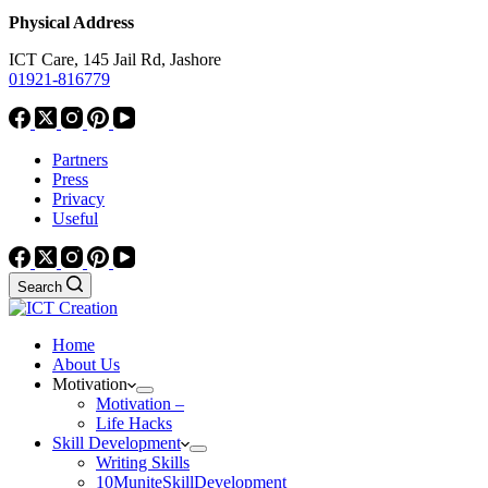
Physical Address
ICT Care, 145 Jail Rd, Jashore
01921-816779
Partners
Press
Privacy
Useful
Search
Home
About Us
Motivation
Motivation –
Life Hacks
Skill Development
Writing Skills
10MuniteSkillDevelopment