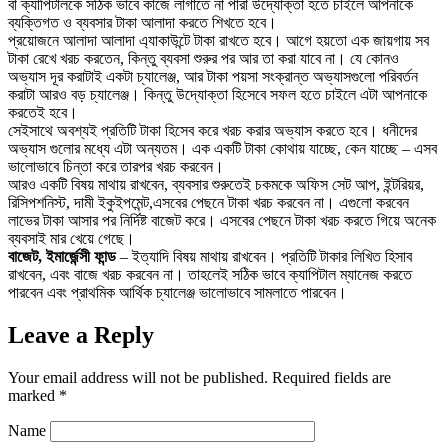
বা ক্যাপিটালকে সঠিক ভাবে কাজে লাগাতে না পারা উদ্যোক্তা হতে চাইলে আপনাকে
ব্যক্তিগত ও ব্যবসার টাকা আলাদা করতে শিখতে হবে।
প্রয়োজনে আলাদা আলাদা এ্যাকাউন্টে টাকা রাখতে হবে। আগে হয়তো এক জায়গায় সব
টাকা রেখে খরচ করতেন, কিন্তু ব্যবসা শুরুর পর আর তা করা যাবে না। যে কোনও
অভ্যাস দূর করাটাই একটা চ্যালেঞ্জ, আর টাকা পয়সা সংক্রান্ত অভ্যাসগুলো পরিবর্তন
করাটা আরও বড় চ্যালেঞ্জ। কিন্তু উদ্যোক্তা হিসেবে সফল হতে চাইলে এটা আপনাকে
করতেই হবে।
সেইসাথে অবশ্যই প্রতিটি টাকা হিসেব করে খরচ করার অভ্যাস করতে হবে। ধনীদের
অভ্যাস গুলোর মধ্যে এটা অন্যতম। এক একটি টাকা কোথায় যাচ্ছে, কেন যাচ্ছে – এসব
ভালোভাবে চিন্তা করে তারপর খরচ করবেন।
আরও একটি বিষয় মাথায় রাখবেন, ব্যবসার শুরুতেই চকমকে অফিস সেট আপ, ইন্টরিয়র,
রিসিপশনিস্ট, দামী ইকুইপমেন্ট,এসবের পেছনে টাকা খরচ করবেন না। এগুলো করবেন
লাভের টাকা আসার পর নির্দিষ্ট বাজেট করে। এসবের পেছনে টাকা খরচ করতে গিয়ে অনেক
ব্যবসাই মার খেয়ে গেছে।
বাজেট, ইমার্জেন্সী ফান্ড
– ইত্যাদি বিষয় মাথায় রাখবেন। প্রতিটি টাকার লিখিত হিসাব
রাখবেন, এবং বাজে খরচ করবেন না। তাহলেই সঠিক ভাবে ক্যাপিটাল ম্যানেজ করতে
পারবেন এবং প্রাথমিক আর্থিক চ্যালেঞ্জ ভালোভাবে সামলাতে পারবেন।
Leave a Reply
Your email address will not be published.
Required fields are
marked
*
Name