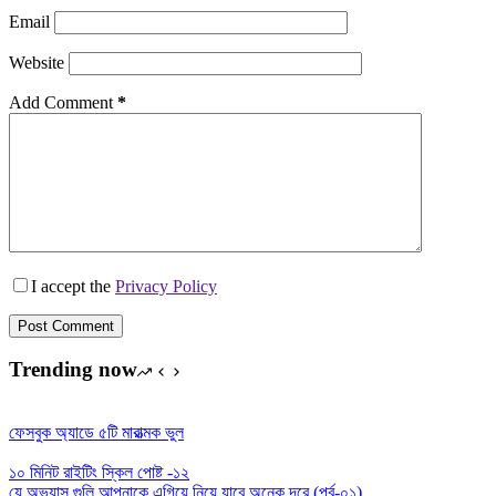
Email
Website
Add Comment
*
I accept the
Privacy Policy
Post Comment
Trending now
ফেসবুক অ্যাডে ৫টি মারাত্মক ভুল
১০ মিনিট রাইটিং স্কিল পোষ্ট -১২
যে অভ্যাস গুলি আপনাকে এগিয়ে নিয়ে যাবে অনেক দূরে (পর্ব-০১)