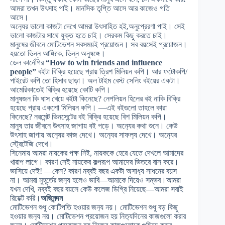
আমরা তখন উৎসাহ পাই। মানসিক তৃপ্তি আসে আর কাজেও গতি
আসে।
অন
্যের ভালো কাজটা দেখে আমরা উৎসাহিত হই,অনুপ্রেরণা পাই। সেই
ভালো কাজটার সাথে যুক্ত হতে চাই। সেরকম কিছু করতে চাই।
মানুষের জীবনে মোটিভেশন সবসময়ই প্রয়োজন। সব বয়সেই প্রয়োজন।
হয়তো ভিন্ন আঙ্গিকে, ভিন্ন অনুষঙ্গে।
ডেল কার্নেগির
“How to win friends and influence
people”
বইটা বিক্রি হয়েছে প্রায় ত্রিশ মিলিয়ন কপি। আর ফটোকপি/
পাইরেট কপি তো হিসাব ছাড়া। অল টাইম বেস্ট সেলিং বইয়ের একটা।
আমেরিকাতেই বিক্রি হয়েছে কোটি কপি।
মানুষজন কি ঘাস খেয়ে বইটা কিনেছে? নেপলিয়ন হিলের বই নাকি বিক্রি
হয়েছে প্রায় একশো মিলিয়ন কপি। —এই বইগুলো তাহলে কারা
কিনেছে? নরমেন্ট ভিনসেন্টের বই বিক্রি হয়েছে বিশ মিলিয়ন কপি।
মানুষ তার জীবনে উৎসাহ জাগায় বই পড়ে। অন
্যের কথা শুনে। কেউ
উৎসাহ জাগায় অন
্যের কাজ দেখে। অন
্যের সাফল
্য দেখে। অন
্যের
স্ট্রেটেজি দেখে।
সিনেমায় আমরা নায়কের পক্ষ নিই, নায়ককে হেরে যেতে দেখলে আমাদের
খারাপ লাগে। কারণ সেই নায়কের কল্পরূপ আমাদের ভিতরে বাস করে।
ভাসিয়ে দেই! —কেন? কারণ নব্বই বছর একটা অসাধ
্য সাধনের বয়স
না। আমরা মুহূর্তের জন
্য হলেও ভাবি—আমাকে দিয়েও সম্ভব।আমরা
যখন দেখি, নব্বই বছর বয়সে কেউ কলেজ ডিগ্রি নিয়েছে—আমরা সবাই
রিয়েক্ট করি।
অভিনন্দন
মোটিভেশন শুধু কোটিপতি হওয়ার জন
্য নয়। মোটিভেশন শুধু বড় কিছু
হওয়ার জন
্য নয়। মোটিভেশন প্রয়োজন হয় নিত
্যদিনের কাজগুলো করার