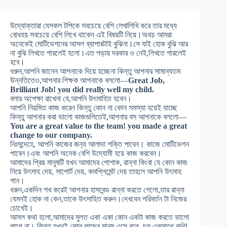
উদ্যোক্তারা যেসকল টপিকে সবচেয়ে বেশি লেখালিখি করে তার মধ্যে
বোধহয় সবচেয়ে বেশি লিখে থাকেন এই বিষয়টি নিয়ে।অথচ আমরা
অনেকেই মোটিভেশনের আসল ব্যাপারটাই বুঝিনা।সে যাই হোক বুঝি আর
না বুঝি লিখতে পারলেই হলো।এত পড়ায় দরকার ও নেই,লিখতে পারলেই
হবে।
ধরুন,আপনি জানেন আপনাকে দিয়ে হচ্ছেনা কিন্তু আপনার সামান্যতম
উন্নতিতেও,আপনার শিক্ষক আপনাকে বললো—
Great Job,
Brilliant Job! you did really well my child.
বলার অপেক্ষা রাখেনা যে,আপনি উৎসাহিত হবেন।
আপনি নিয়মিত কাজ করেন কিন্তু কোন না কোন সমস্যা হয়েই যাচ্ছে
কিন্তু আপনার করা ভালো কাজগুলিতেই,আপনার বস আপনাকে বললো—
You are a great value to the team! you made a great
change to our company.
নিঃসন্দেহে, আপনি কাজের জন
্য আলাদা শক্তি পাবেন। কাজে মোটিভেশন
পাবেন।এবং আপনি অনেক বেশি উদ্যোমী হয়ে কাজ করবেন।
আমাদের প্রিয় মানুষটি যখন আমাদের পোশাক, রান্না কিংবা যে কোন কাজ
নিয়ে উৎসাহ দেয়, সাপোর্ট দেয়, কমপ্লিমেন্ট দেয় তাহলে আপনি উৎসাহ
পান।
ধরুন,একদিন শখ করেই আপনার হাসবেন্ড রান্না করতে গেলো,তার রান্না
যেমনই হোক না কেন,তাকে উৎসাহিত করুন।দেখবেন পরিবর্তন টা নিজের
চোখেই।
আসল কথা হলো,আমাদের মুলত একা একা কোন একটা কাজ করতে ভালো
লাগে না। কিন্তু যখনই কোন কাছের মানুষ এসে বলে, চল একসাথে করি!