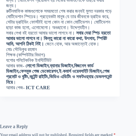
জন
্য। মোটিভেশন প্রয়োজন হয় নিজের কাজগুলোকে গুছিয়ে করার
জন
্য।
রুটিনমাফিক কাজগুলোকে সময়মতো শেষ করার জন
্যই মুলত দরকার পড়ে
মোটিভেশান স্পিচের। প্রত
্যেকটা মানুষ যে তার জীবনকে ড্রাইভ করে,
সেটার ড্রাইভিং ফোর্সটাই হলো কোন না কোন মোটিভেশন। মোটিভেশন
ছাড়া কাজ হলো, এলোমেলো। অগুছানো। উদ্দ
েশ
্যহীন।
সবার লেখা বই হয়তো আমার ভালো লাগবে না।
সবার দেয়া স্পিচ হয়তো
আমার ভালো লাগবে না। কিন্তু কারো না কারো কথা, উৎসাহ, স্পিরিট
আমি, আপনি ঠিকই নিই।
জেনে হোক, আর অজান্তেই হোক।
মোঃ সৌভিকুর রহমান
শিক্ষক (কম্পিউটার বিভাগ)
যশোর পলিটেকনিক ইনস্টিটিউট
আমার কাজ-
লোগো ডিজাইন,ব্যানার ডিজাইন,বিজনেস কার্ড
ডিজাইন,ফেসবুক পেজ ডেকোরেশন,ই-কমার্স ওয়েবসাইট ডিজাইন,পেজ
প্রমোট ও বুষ্টিং,কন্টেন্ট রাইটিং,ভিডিও এডিটিং ও সফটওয়্যার ডেভলপমেন্ট
নিয়ে
।
আমার পেজ-
ICT CARE
Leave a Reply
Your email address will not be published.
Required fields are marked
*