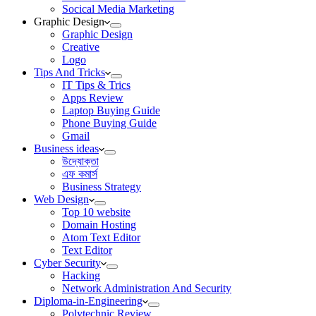
Socical Media Marketing
Graphic Design
Graphic Design
Creative
Logo
Tips And Tricks
IT Tips & Trics
Apps Review
Laptop Buying Guide
Phone Buying Guide
Gmail
Business ideas
উদ্যোক্তা
এফ কমার্স
Business Strategy
Web Design
Top 10 website
Domain Hosting
Atom Text Editor
Text Editor
Cyber Security
Hacking
Network Administration And Security
Diploma-in-Engineering
Polytechnic Review