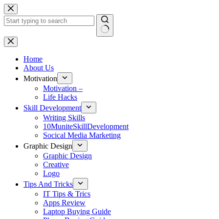
Skip
to
content
No
results
Home
About Us
Motivation
Motivation –
Life Hacks
Skill Development
Writing Skills
10MuniteSkillDevelopment
Socical Media Marketing
Graphic Design
Graphic Design
Creative
Logo
Tips And Tricks
IT Tips & Trics
Apps Review
Laptop Buying Guide