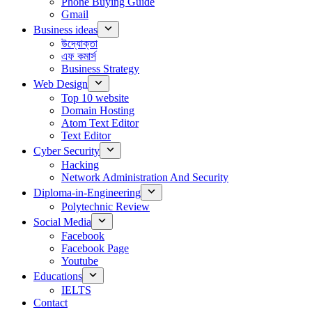
Phone Buying Guide
Gmail
Business ideas
উদ্যোক্তা
এফ কমার্স
Business Strategy
Web Design
Top 10 website
Domain Hosting
Atom Text Editor
Text Editor
Cyber Security
Hacking
Network Administration And Security
Diploma-in-Engineering
Polytechnic Review
Social Media
Facebook
Facebook Page
Youtube
Educations
IELTS
Contact