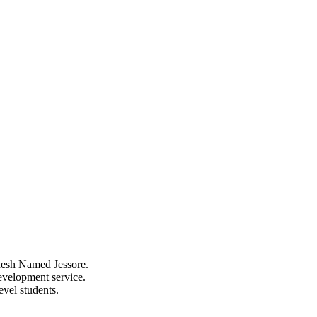
ladesh Named Jessore.
evelopment service.
evel students.