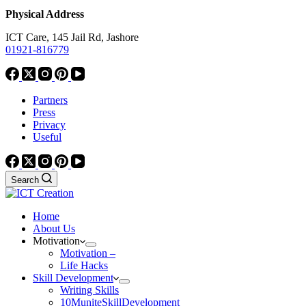
Physical Address
ICT Care, 145 Jail Rd, Jashore
01921-816779
Partners
Press
Privacy
Useful
Search
Home
About Us
Motivation
Motivation –
Life Hacks
Skill Development
Writing Skills
10MuniteSkillDevelopment