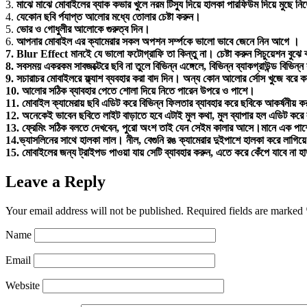
3.
মাঝে মাঝে মোবাইলের ব্যাক কভার খুলে নরম টিস্যু দিয়ে হালকা পারফিউম দিয়ে মুছে ন
4.
যেকোন ছবি র্পযাপ্ত আলোর মধ্যে তোলার চেষ্টা করুন।
5.
ভোর ও গোধুলীর আলোকে গুরুত্ব দিন।
6.
আপনার মোবাইল এর ক্যামেরার সকল অপশন সর্ম্পকে ভালো ভাবে জেনে নিন আগে ।
7.
Blur Effect মানইে যে ভালো ফটোগ্রাফি তা কিন্তু না। চেষ্টা করুন সিচুয়েশন বুঝে ব্
8.
সবসময় একরকম সাবজক্টেরে ছবি না তুলে বিভিন্ন এঙ্গেলে, বিভিন্ন ব্যাকগ্রাউন্ড বিভিন
9.
সচারাচর মোবাইলরে ফ্ল্যাশ ব্যবহার করা বাদ দিন। অন্য কোন আলোর র্সোস খুজে বরে 
10.
আলোর সঠিক ব্যাবহার পেতে শোলা দিয়ে নিতে পারেন উপরে ও পাশে।
11.
মোবাইল ক্যামেরায় ছবি এডিট করে বিভিন্ন ফিলতার ব্যাবহার করে ছবিকে আকর্ষনীয় ক
12.
অনেকেই ভাবেন ছবিতে লাইট বাড়াতে হবে এটাই মুল কথা, মুল ব্যাপার হল এডিট করে 
13.
ফ্রেমিং সঠিক বলতে দেখবেন, পুরো অংশ তাই যেন সেইম কালার আসে।মানে এক প
14.
ভ্যাসলিনের সাথে হালকা লাল। নীল, বেগুনি রঙ ক্যামেরার দুইপাশে হালকা করে লাগিয়
15.
মোবাইলের জন্য ট্রাইপড পাওয়া যায় সেটি ব্যাবহার করুন, এতে করে কেঁপে যাবে না হ
Leave a Reply
Your email address will not be published.
Required fields are marked
Name
Email
Website