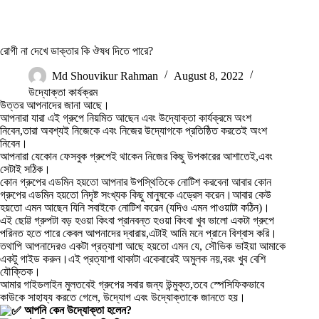
রোগী না দেখে ডাক্তার কি ঔষধ দিতে পারে?
Md Shouvikur Rahman
August 8, 2022
উদ্যোক্তা কার্যক্রম
উত্তর আপনাদের জানা আছে।
আপনারা যারা এই গ্রুপে নিয়মিত আছেন এবং উদ্যোক্তা কার্যক্রমে অংশ
নিবেন,তারা অবশ্যই নিজেকে এবং নিজের উদ্যোগকে প্রতিষ্ঠিত করতেই অংশ
নিবেন।
আপনারা যেকোন ফেসবুক গ্রুপেই থাকেন নিজের কিছু উপকারের আশাতেই,এবং
সেটাই সঠিক।
কোন গ্রুপের এডমিন হয়তো আপনার উপস্থিতিকে নোটিশ করবেনা আবার কোন
গ্রুপের এডমিন হয়তো নিদৃষ্ট সংখ্যক কিছু মানুষকে এড্রেস করেন।আবার কেউ
হয়তো এমন আছেন যিনি সবাইকে নোটিশ করেন (যদিও এমন পাওয়াটা কঠিন)।
এই ছোট্ট গ্রুপটা বড় হওয়া কিংবা প্রানবন্ত হওয়া কিংবা খুব ভালো একটা গ্রুপে
পরিনত হতে পারে কেবল আপনাদের দ্বারায়,এটাই আমি মনে প্রানে বিশ্বাস করি।
তথাপি আপনাদেরও একটা প্রত্যাশা আছে হয়তো এমন যে, সৌভিক ভাইয়া আমাকে
একটু গাইড করুন।এই প্রত্যাশা থাকাটা একেবারেই অমুলক নয়,বরং খুব বেশি
যৌক্তিক।
আমার গাইডলাইন মুলতবেই গ্রুপের সবার জন্য উন্মুক্ত,তবে স্পেসিফিকভাবে
কাউকে সাহায্য করতে গেলে, উদ্যোগ এবং উদ্যোক্তাকে জানতে হয়।
আপনি কেন উদ্যোক্তা হলেন?