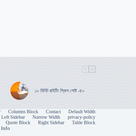
১০ মিনিট রাইটিং স্কিল পোষ্ট -৪০
r
Columns Block
Contact
Default Width
Left Sidebar
Narrow Width
privacy-policy
Quote Block
Right Sidebar
Table Block
 Info