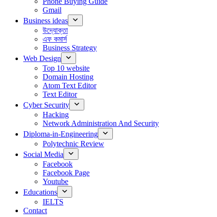
Phone Buying Guide
Gmail
Business ideas
উদ্যোক্তা
এফ কমার্স
Business Strategy
Web Design
Top 10 website
Domain Hosting
Atom Text Editor
Text Editor
Cyber Security
Hacking
Network Administration And Security
Diploma-in-Engineering
Polytechnic Review
Social Media
Facebook
Facebook Page
Youtube
Educations
IELTS
Contact