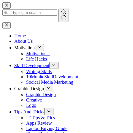
Skip
to
content
No
results
Home
About Us
Motivation
Motivation –
Life Hacks
Skill Development
Writing Skills
10MuniteSkillDevelopment
Socical Media Marketing
Graphic Design
Graphic Design
Creative
Logo
Tips And Tricks
IT Tips & Trics
Apps Review
Laptop Buying Guide