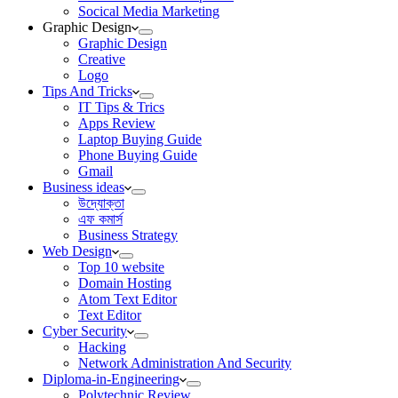
Socical Media Marketing
Graphic Design
Graphic Design
Creative
Logo
Tips And Tricks
IT Tips & Trics
Apps Review
Laptop Buying Guide
Phone Buying Guide
Gmail
Business ideas
উদ্যোক্তা
এফ কমার্স
Business Strategy
Web Design
Top 10 website
Domain Hosting
Atom Text Editor
Text Editor
Cyber Security
Hacking
Network Administration And Security
Diploma-in-Engineering
Polytechnic Review