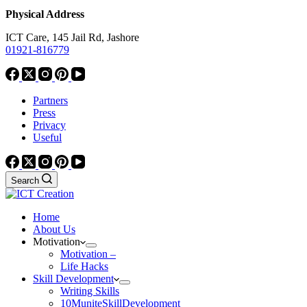
Physical Address
ICT Care, 145 Jail Rd, Jashore
01921-816779
Partners
Press
Privacy
Useful
Search
Home
About Us
Motivation
Motivation –
Life Hacks
Skill Development
Writing Skills
10MuniteSkillDevelopment