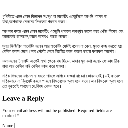
পৃথিবীতে এমন কোন বিজ্ঞাপন সংস্থা বা মার্কেটিং এজেন্সিকে আপনি পাবেন না
যারা,আপনাকে সেলসের নিশ্চয়তা প্রদান করবে।
আপনার কাছে এমন কোন মার্কেটিং এজেন্সি থাকলে অবশ্যই ভালো করে খোঁজ নিবেন এবং
আমাকেউ জানাবেন,কারন আমারও কাজে লাগবে।
মূলত ডিজিটাল মার্কেটিং বলেন আর মার্কেটিং যেটাই বলেন না কেন, মুলত কাজ করতে হয়
বেসিক রুলস মেনে।আর সেটাই মেনে নিয়মিত কাজ করলে ভালো ফলাফল আসেই।
ফলাফলের চিন্তাটা আগেই মাথা থেকে বাদ দিবেন,আমার মুল কথা হলো- ফোকাস ঠিক
রাখা আর বেসিক বাই বেসিক কাজ করে যাওয়া।
সঠিক বিজনেস ফানেল না ধরতে পারলে এগিয়ে যাওয়া যাবেনা কোনভাবেই।এই ফানেল
সঠিকভাবে না ক্রিয়েট করতে পারলে বিজনেসের ড্রপ হয়ে যাবে।আর বিজনেস ড্রপ হলে
তো বুঝতেই পারছেন যে,বিপদ কেমন হবে।
Leave a Reply
Your email address will not be published.
Required fields are
marked
*
Name