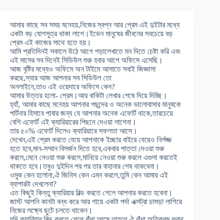
আমার কাছে সব সময় মনেহয়,নিজের স্বপ্ন আর প্রেম এই দুইটার মধ্যে
একটা বড় যোগসুত্র থাকা লাগে।ইভেন মানুষের জীবনের সবচেয়ে বড়
প্রেম এই কাজের সাথে হতে হয়।
আমি প্রতিদিনই সকালে উঠে আগে পড়ালেখাতে মন দিতে চেষ্টা করি এবং
এই মাসের সব দিনেই সিডিউল শুরু হবার আগে অফিসে এসেছি।
আজ বৃষ্টির মধ্যেও অফিসে অন টাইমে আসাতে সবাই জিজ্ঞাসা
করছে,স্যার আজ আপনার সব সিডিউল তো
অনলাইনে,তাও এই ওয়েদারে অফিসে কেন?
আমার উত্তর হলো- প্রেম।আর বাকিটা লেখার শেষে দিয়ে দিচ্ছি।
হ্যাঁ, আমার কাছে মনেহয় আপনার পছন্দের ও অনেক ভালোবাসার মানুষকে
পার্টনার হিসাবে পাবার জন্য যে আপনার অনেক এফোর্ট থাকে,তারচেয়ে
বেশি এফোর্ট এই ক্যারিয়ারের পিছনে দেওয়া লাগেনা।
তার ৫০% এফোর্ট দিলেও ক্যারিয়ারে সফলতা আসে।
দেখেন,এই প্রেম করতে যেয়ে আপনাকে ইচ্ছার বাইরে যেয়েও নির্লজ্জ
হতে হবে,মান-সম্মান বিসর্জন দিতে হবে,একবার পাত্তা দেওয়া শুরু
করলে,মেনে নেওয়া শুরু করলে,মানিয়ে নেওয়া শুরু করলে এগুলা করতেই
থাকতে হবে।তবুও দুইদিন পর পর তার বাহানার শেষ থাকবেনা।
ওমুক কেন হলোনা,ঐ জিনিস কেন এমন করলে,তুমি কেন আমার এই
ব্যাপারটা দেখলেনা?
এত কিছুই কিন্তু ক্যারিয়ার বিল্ড করতে গেলে আপনার করতে হবেনা।
জাস্ট আপনি কানটা বন্ধ করে আর গায়ে একটা পর্দা এক্সট্রা চামড়া লাগিয়ে
নিজের লক্ষ্যে ছুটে চলতে থাকেন।
যদি ক্যারিয়ার বিল্ড করতে গেলে,বাঁধা আসে তাহলে ঐ বাঁধা অতিক্রম করার