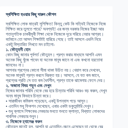
স্বশিক্ষিত হওয়ার কিছু দারুন কৌশল
স্বশিক্ষিত লোক মাত্রই সুশিক্ষিত! কিন্তু কেউ কি সত্যিই নিজেকে নিজে
শিক্ষিত করে তুলতে পারে? অবশ্যই! এর জন্য দরকার নিজের ইচ্ছা আর
গতানুগতিক চাকরীমুখী শিক্ষা থেকে নিজেকে দূরে সরিয়ে নেয়ার আগ্রহ।
বর্তমানে তো আসল শিক্ষাটাই হারিয়ে গেছে। তাই আসলে এগুলি নিয়ে
একটু বিস্তারিত লিখতে মন চাইলো-
১. কৌতূহলী হোন
কোন কিছু জানার পূর্বশর্ত কৌতুহল। প্রশ্ন করার মাধ্যমে আপনি এমন
অনেক কিছু খুঁজে পাবেন যা অনেক মানুষ জানে না এবং কখনো হয়তোবা
জানবেও না।
আপনার প্রশ্নের কোনো সীমা থাকা উচিত নয়। খেয়াল করে দেখবেন,
অনেক মানুষই প্রশ্ন করলে বিরক্ত হয়। আসলে, যে যত কম জানে,
প্রশ্নের প্রতি সে তত কম ধৈর্যশীল, প্রশ্ন তাকে ঝামেলায় ফেলে দেয়।
২. অজানা বিষয় পড়ুন এবং দেখুন
নিজের জানার পরিধি থেকে বের হয়ে চিন্তার পরিধি আরও বড় করুন, দেখুন
অন্য মানুষ কিভাবে চিন্তা করে।
• সারাজীবন কমিকস পড়েছেন, একটু উপন্যাস পড়ে আসুন।
• এতদিন শুধু ফিকশন দেখেছেন, এবার একটা ডকুমেন্টারি দেখুন।
• শুধু ক্লাসে শিক্ষকের লেকচার শুনতে শুনতে ক্লান্ত, বিখ্যাত লোকদের
পাবলিক লেকচার শুনুন।
৩. নিজেকে চ্যালেঞ্জ করুন
কৌতূহল মানেই হল, আপনি যা এতোদিন জেনে এসেছেন তা থেকে বের