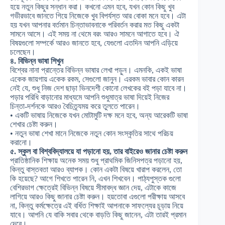
হয়ে নতুন কিছুর সন্ধান করা। কখনো এমন হবে, যখন কোন কিছু খুব
গভীরভাবে জানতে গিয়ে নিজেকে খুব বিপর্যস্ত আর বোকা মনে হবে। এটা
হয় যখন আপনার বর্তমান চিন্তাভাবনাকে পরিবর্তন করার মত কিছু একটা
সামনে আসে। এই সময় না থেমে বরং আরও সামনে আগাতে হবে। ঐ
বিষয়গুলো সম্পর্কে আরও জানতে হবে, যেগুলো এতদিন আপনি এড়িয়ে
চলেছেন।
৪. বিভিন্ন ভাষা শিখুন
বিশ্বের নানা প্রান্তের বিভিন্ন ভাষার লেখা পড়ুন। এমনকি, একই ভাষা
একেক জায়গায় একেক রকম, সেগুলো জানুন। এরকম ভাবার কোন কারন
নেই যে, শুধু নিজ দেশ ছাড়া ভিনদেশী কোনো লেখকের বই পড়া যাবে না।
পড়ার পরিধি বাড়ানোর মাধ্যমে আপনি শুধুমাত্র ভাষা দিয়েই নিজের
চিন্তা-দর্শনকে আরও বৈচিত্র্যময় করে তুলতে পারেন।
• একটি ভাষায় নিজেকে যখন মোটামুটি দক্ষ মনে হবে, অন্য আরেকটি ভাষা
শেখার চেষ্টা করুন।
• নতুন ভাষা শেখা মানে নিজেকে নতুন কোন সংস্কৃতির সাথে পরিচয়
করানো।
৫. স্কুল বা বিশ্ববিদ্যালয়ে যা পড়ানো হয়, তার বাইরেও জানার চেষ্টা করুন
প্রাতিষ্ঠানিক শিক্ষায় অনেক সময় শুধু প্রাথমিক জিনিসপত্র পড়ানো হয়,
কিন্তু বাস্তবতা আরও ব্যাপক। কোন একটা বিষয়ে খারাপ করলেন, তো
কি হয়েছে? আগে শিখতে পারেন নি, এখন শিখবেন। পাঠ্যপুস্তক গুলো
বেশিরভাগ ক্ষেত্রেই বিভিন্ন বিষয়ে সীমাবদ্ধ জ্ঞান দেয়, এটাকে কাজে
লাগিয়ে আরও কিছু জানার চেষ্টা করুন। হয়তোবা এগুলো পরীক্ষায় আসবে
না, কিন্তু কর্মক্ষেত্রে এই বর্ধিত শিক্ষাই আপনাকে সাফল্যের চূড়ায় নিয়ে
যাবে। আপনি যে বাকি সবার থেকে বাড়তি কিছু জানেন, এটা তারই প্রমান
দেবে।