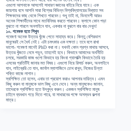
এগুলো আপনাকে আসলেই সাধারণ জ্ঞানের বাইরে নিয়ে যাবে। এক
জায়গায় বসে আপনি সারা বিশ্বের বিভিন্ন বিশ্ববিদ্যালয়ের বিখ্যাত সব
শিক্ষকদের কাছ থেকে শিখতে পারবেন। শুধু তাই না, ভিনদেশী আরও
অনেক শিক্ষার্থীদের সাথে মতবিনিময় করতে পারবেন। ক্লাসে কোন পড়া
বুঝতে না পারলে অনলাইনে যান, একবার না বুঝলে বার বার দেখুন!
১০. গবেষক হতে শিখুন
গবেষণা অনেক উত্তর খুঁজে পেতে সাহায্য করে। কিন্তু বেশিরভাগ
মানুষেরই সে ধৈর্য নেই। এটা চমৎকার এক দক্ষতা। তবে বলে রাখা
ভালো- গবেষণা মানেই PhD করা না। যখনই কোন প্রশ্ন মাথায় আসবে,
উত্তর খুঁজতে নেমে পড়ুন, তাহলেই হবে। কিভাবে আমাদের অর্থনীতি
চলছে, সরকারি কাজ গুলো কিভাবে হয় কিংবা গ্যালাক্সি কিভাবে তৈরি হয়
এসবের প্রতিটিই জানার মত বিষয়। এগুলো নিয়ে রিসার্চ করুন, অনলাইনে
যান, লাইব্রেরি তে যান, জার্নাল ম্যাগাজিনে চোখ রাখুন, নিজের চিন্তা
শক্তি কাজে লাগান।
স্বশিক্ষিত তো হলেন, এবার তা প্রয়োগ করাও আপনার দায়িত্ব। এমন
কিছু করুন যা মানুষকে ভাল কিছু এনে দেবে। অন্য মানুষকেও জানান,
তাদেরকে শ্বশিক্ষিত হতে উদ্বুদ্ধ করুন। একজন স্বশিক্ষিত মানুষ
চাইলে ব্যবধান গড়ে দিতে পারে, যা সাধারনের পক্ষে অসম্ভব কল্পনা
মাত্র।