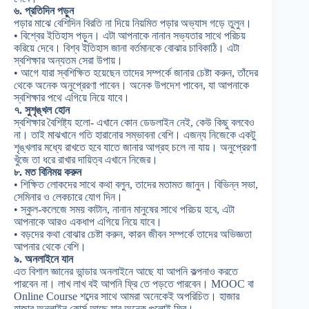
৬. প্রতিদিন পড়ুন
পড়ার মাঝে বেশিদিন বিরতি না দিয়ে নিয়মিত পড়ার অভ্যাস গড়ে তুলুন।
• বিশ্বের ইতিহাস পড়ুন। এটা আপনাকে নানান সভ্যতার সাথে পরিচয়
করিয়ে দেবে। বিশ্ব ইতিহাস জানা বর্তমানকে বোঝার চাবিকাঠি। এটা
স্বশিক্ষার অন্যতম সেরা উপায়।
• আগে যারা স্বশিক্ষিত হয়েছেন তাদের সম্পর্কে জানার চেষ্টা করুন, তাঁদের
থেকে অনেক অনুপ্রেরণা পাবেন। অনেক উপদেশ পাবেন, যা আপনাকে
স্বশিক্ষার পথে এগিয়ে নিয়ে যাবে।
৭. সুশৃঙ্খল হোন
স্বশিক্ষার বৈশিষ্ট্য হলো- এখানে কোন ডেডলাইন নেই, কেউ কিছু বলবেও
না। তাই মাঝখানে গতি হারানোর সম্ভাবনা বেশি। এজন্য নিজেকে একটু
শৃঙ্খলার মধ্যে রাখতে হবে যাতে জানার আগ্রহ চলে না যায়। অনুপ্রেরণা
খুঁজে তা ধরে রাখার দায়িত্ব এখানে নিজের।
৮. মত বিনিময় করুন
• শিক্ষিত লোকদের সাথে কথা বলুন, তাদের মতামত জানুন। বিভিন্ন সভা,
সেমিনার ও লেকচারে যোগ দিন।
• স্কুল-কলেজে সময় কাটান, নানান মানুষের সাথে পরিচয় হবে, এটা
আপনাকে আরও একধাপ এগিয়ে নিয়ে যাবে।
• বড়দের কথা বোঝার চেষ্টা করুন, কারন জীবন সম্পর্কে তাদের অভিজ্ঞতা
আপনার থেকে বেশি।
৯. অনলাইনে যান
এত বিশাল জ্ঞানের ভান্ডার অনলাইনে আছে যা আপনি কল্পনাও করতে
পারবেন না। লাখ লাখ বই আপনি ফ্রি তে পড়তে পারবেন। MOOC বা
Online Course শব্দের সাথে আমরা অনেকেই অপরিচিত। হাজার
হাজার অনলাইন কোর্স আছে যার অনেক গুলোই ফ্রি।