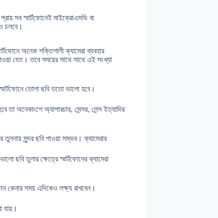
রায় সব স্মার্টফোনেই মাইক্রোএসডি বা
লেও চলবে।
র্টফোনে অনেক শক্তিশালী ক্যামেরা ব্যবহার
পাওয়া যেত। তবে সময়ের সাথে সাথে এই সংখ্যা
ে স্মার্টফোনে তোলা ছবি ততো ভালো হবে।
হবে তা অনেকাংশে অ্যাপারচার, সেন্সর, লেন্স ইত্যাদির
র তুলনায় সুন্দর ছবি পাওয়া সম্ভব। ক্যামেরার
ো ছবি তুলার ক্ষেত্রে স্মার্টফোনের ক্যামেরা
টফোন কেনার সময় এদিকেও লক্ষ্য রাখবেন।
রা যায়।