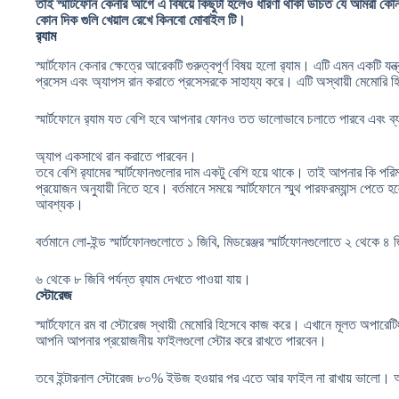
তাই স্মার্টফোন কেনার আগে এ বিষয়ে কিছুটা হলেও ধারণা থাকা উচিত যে আমরা কো
কোন দিক গুলি খেয়াল রেখে কিনবো মোবাইল টি।
র
্যাম
স্মার্টফোন কেনার ক্ষেত্রে আরেকটি গুরুত্বপূর্ণ বিষয় হলো র
্যাম। এটি এমন একটি যন্ত্
প্রসেস এবং অ্যাপস রান করাতে প্রসেসরকে সাহায্য করে। এটি অস্থায়ী মেমোরি 
স্মার্টফোনে র
্যাম যত বেশি হবে আপনার ফোনও তত ভালোভাবে চলাতে পারবে এবং ব্
অ্যাপ একসাথে রান করাতে পারবেন।
তবে বেশি র
্যামের স্মার্টফোনগুলোর দাম একটু বেশি হয়ে থাকে। তাই আপনার কি পরিম
প্রয়োজন অনুযায়ী নিতে হবে। বর্তমানে সময়ে স্মার্টফোনে স্মুথ পারফরম্যান্স পেতে
আবশ্যক।
বর্তমানে লো-ইন্ড স্মার্টফোনগুলোতে ১ জিবি, মিডরেঞ্জর স্মার্টফোনগুলোতে ২ থেকে ৪ জ
৬ থেকে ৮ জিবি পর্যন্ত র
্যাম দেখতে পাওয়া যায়।
স্টোরেজ
স্মার্টফোনে রম বা স্টোরেজ স্থায়ী মেমোরি হিসেবে কাজ করে। এখানে মূলত অপারে
আপনি আপনার প্রয়োজনীয় ফাইলগুলো স্টোর করে রাখতে পারবেন।
তবে ইন্টারনাল স্টোরেজ ৮০% ইউজ হওয়ার পর এতে আর ফাইল না রাখায় ভালো। আপনা