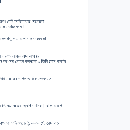
ন
রাংশ যেটি স্মার্টফোনের যেকোনো
হিসেবে কাজ করে।
যাকগ্রাউন্ডেও আপনি অনেকগুলো
াণ র
্যাম লাগবে এটা আপনার
 হলে আপনার ফোনে কমপক্ষে ৩ জিবি র
্যাম থাকাটা
িবি এবং ফ্ল্যাগশিপ স্মার্টফোনগুলোতে
টিং সিস্টেম ও এর অ্যাপস থাকে। বাকি অংশে
র স্মার্টফোনের ইন্টারনাল স্টোরেজ কত