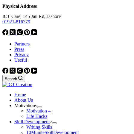
Physical Address
ICT Care, 145 Jail Rd, Jashore
01921-816779
Partners
Press
Privacy
Useful
Search
Home
About Us
Motivation
Motivation –
Life Hacks
Skill Development
Writing Skills
10MuniteSkillDevelopment