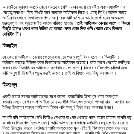
অনলাইনে ব্যাবসা করতে গেলে সবচেয়ে বেশি দরকার হলো মোবাইল এবং ল্যাপটপ এর।
যেহেতু ল্যাপটপ নিয়ে লিখছি তাই ভাবলাম স্মার্টফোন নিয়ে ও একটু লিখি।বর্তমান সময়ে
স্মার্টফোন কোনো বিলাসিতার পণ্য নয়। বরং এটি বর্তমানে আমাদের জীবনের অত্যন্ত
গুরুত্বপূর্ণ এবং প্রয়োজনীয় অংশে পরিণত হয়েছে।
তাই স্মার্টফোন কেনার আগে এ বিষয়ে
কিছুটা হলেও ধারণা থাকা উচিত যে আমরা কোন কোন দিক গুলি খেয়াল রেখে কিনবো
মোবাইল টি।
ডিজাইন
যে কোনো স্মার্টফোন কেনার ক্ষেত্রে সবচেয়ে গুরুত্বপূর্ণ বিষয় হলো এর ডিজাইন।
বর্তমানে বাজারে বিভিন্ন রকম ডিজাইনের স্মার্টফোন রয়েছে। তাই আগে থেকেই মনস্থির
করুন কোন ডিজাইনের স্মার্টফোন আপনার ভালো লাগে। নিজের ব্যক্তিগত চাহিদা এবং
রুচি অনুযায়ী ডিজাইন পছন্দ করাই ভালো। তাই এ বিষয়ে আর কিছু বললাম না।
ডিসপ্লে
একটি ভালো মানের স্মার্টফোনের সাথে ভালো কোয়ালিটির ডিসপ্লে থাকা আবশ্যক।
বর্তমান সময়ে বেশির ভাগ স্মার্টফোনে ৫-৬ ইঞ্চি ডিসপ্লে দেখতে পাওয়া যায়। আপনি কত
ইঞ্চির ডিসপ্লে সমৃদ্ধ স্মার্টফোন নিবেন এটা সম্পূর্ণ নির্ভর করে আপনার উপর।
আপনি যদি স্মার্টফোনে বেশি ভিডিও দেখাতে বা গেম খেলতে পছন্দ করেন তাহলে আপনি বড়
আকারের ডিসপ্লে নিতে পারেন। আমি আপনাকে কমপক্ষে এইচডি রেজ্যুলেশনের ফোন
নিতে রিকমেন্ড করবো।বর্তমানে স্মার্টফোনগুলোতে ফুল এইচডি ডিসপ্লে থেকে শুরু করে
৪কে রেজ্যুলেশনের ডিসপ্লেও ব্যবহার করা হয়ে থাকে। আপনি যদি বেশি রেজ্যুলেশন