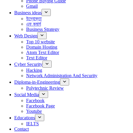
Phone Buying Guide
Gmail
Business ideas
উদ্যোক্তা
এফ কমার্স
Business Strategy
Web Design
Top 10 website
Domain Hosting
Atom Text Editor
Text Editor
Cyber Security
Hacking
Network Administration And Security
Diploma-in-Engineering
Polytechnic Review
Social Media
Facebook
Facebook Page
Youtube
Educations
IELTS
Contact