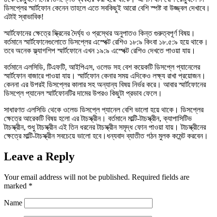
ডিসপ্লের স্মার্টফোন কেনেন তাহলে এতে সবকিছুই আরো বেশি স্পষ্ট বা উজ্জ্বল দেখাবে।
এটাই স্বাভাবিক!
স্মার্টফোনের ক্ষেত্রে স্ক্রিনের দৈর্ঘ্য ও প্রস্থের অনুপাতও কিন্ত গুরুত্বপূর্ণ বিষয়।
বর্তমানে স্মার্টফোনেগুলোতে ডিসপ্লের এস্পেক্ট রেশিও ১৮:৯ কিংবা ১৮.৫:৯ হয়ে থাকে।
তবে অনেক ফ্ল্যাগশিপ স্মার্টফোনে এখন ১৯:৯ এস্পেক্ট রেশিও দেখতে পাওয়া যায়।
বর্তমানে এলসিডি, টিএফটি, আইপিএস, ওলেড সহ বেশ কয়েকটি ডিসপ্লে প্যানেলের
স্মার্টফোন বাজারে পাওয়া যায়। স্মার্টফোন কেনার সময় এদিকেও লক্ষ্য রাখা প্রয়োজন।
কেননা এর উপরই ডিসপ্লের কালার সহ অন্যান্য বিষয় নির্ভর করে। আবার স্মার্টফোনের
ডিসপ্লে প্যানেল স্মার্টফোনটির দামের উপরও কিছুটা প্রভাব ফেলে।
সাধারণত এলসিডি থেকে ওলেড ডিসপ্লে প্যানেল বেশি ভালো হয়ে থাকে। ডিসপ্লের
ক্ষেত্রে আরেকটি বিষয় হলো এর টাচস্ক্রীন। বর্তমানে মাল্টি-টাচস্ক্রীন, ক্যাপাসিটিভ
টাচস্ক্রীন, শুধু টাচস্ক্রীন এই তিন ধরনের টাচস্ক্রীন সমৃদ্ধ ফোন পাওয়া যায়। টাচস্ক্রীনের
ক্ষেত্রে মাল্টি-টাচস্ক্রীন সবচেয়ে ভালো হবে।ধন্যবাদ ব্যাতীত গঠন মুলক কমেন্ট করবেন।
Leave a Reply
Your email address will not be published.
Required fields are
marked
*
Name