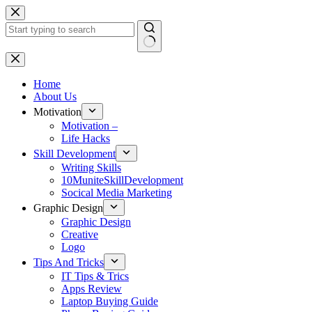
Skip
to
content
No
results
Home
About Us
Motivation
Motivation –
Life Hacks
Skill Development
Writing Skills
10MuniteSkillDevelopment
Socical Media Marketing
Graphic Design
Graphic Design
Creative
Logo
Tips And Tricks
IT Tips & Trics
Apps Review
Laptop Buying Guide