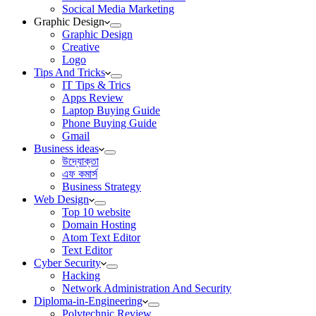
Socical Media Marketing
Graphic Design
Graphic Design
Creative
Logo
Tips And Tricks
IT Tips & Trics
Apps Review
Laptop Buying Guide
Phone Buying Guide
Gmail
Business ideas
উদ্যোক্তা
এফ কমার্স
Business Strategy
Web Design
Top 10 website
Domain Hosting
Atom Text Editor
Text Editor
Cyber Security
Hacking
Network Administration And Security
Diploma-in-Engineering
Polytechnic Review