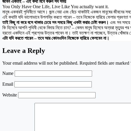
জীবন একটাই – এই কথা মনে করুন সব সময়
You Only Have One Life, Live Like You actually want it.
মানুষ একবারই পৃথিবীতে আসে। জন্ম নেয়া এবং বেঁচে থাকাটাই একজন মানুষের জীবনের
এই কথাটা যদি ভালোভাবে উপলব্ধি করতে পারেন – তবে নিজেকে হারিয়ে ফেলার প্রবণ
তাই কিছু না করে বসে থাকার চেয়ে সব সময়ে কিছু একটা করার চেষ্টা করুন।
এবং সব সময়ে প
কি হিসেবে আপনি পৃথিবী থেকে বিদায় নিতে চান? – কেমন মানুষ হিসেবে অন্যরা মৃত্যুর 
হয়তো একদিনে এই প্রশ্নের উত্তর পাবেন না। তাই যতক্ষণ না পাচ্ছেন, উত্তর খোঁজার চে
এটা যদি করতে পারেন – তবে আর কোনওদিন নিজেকে হারিয়ে ফেলবেন না।
Leave a Reply
Your email address will not be published.
Required fields are marked
Name
Email
Website