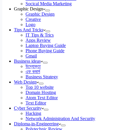
Socical Media Marketing
Graphic Design
Graphic Design
Creative
Logo
Tips And Tricks
IT Tips & Trics
Apps Review
Laptop Buying Guide
Phone Buying Guide
Gmail
Business ideas
উদ্যোক্তা
এফ কমার্স
Business Strategy
Web Design
Top 10 website
Domain Hosting
Atom Text Editor
Text Editor
Cyber Security
Hacking
Network Administration And Security
Diploma-in-Engineering
Polytechnic Review