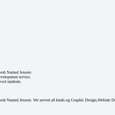
ladesh Named Jessore.
evelopment service.
evel students.
ngladesh Named Jessore. We served all kinds og Graphic Design,Website 