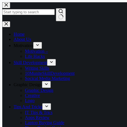
Skip
to
content
No
results
Home
About Us
Motivation
Motivation –
Life Hacks
Skill Development
Writing Skills
10MuniteSkillDevelopment
Socical Media Marketing
Graphic Design
Graphic Design
Creative
Logo
Tips And Tricks
IT Tips & Trics
Apps Review
Laptop Buying Guide