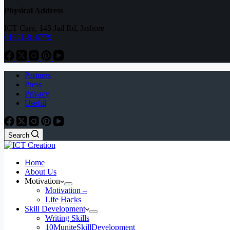
Physical Address
ICT Care, 145 Jail Rd, Jashore
01921-816779
Partners
Press
Privacy
Useful
Search
Home
About Us
Motivation
Motivation –
Life Hacks
Skill Development
Writing Skills
10MuniteSkillDevelopment