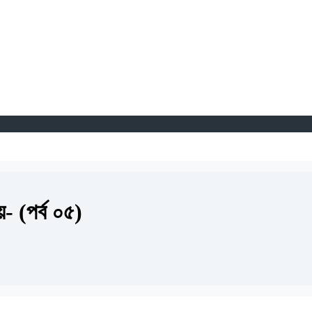
- (পর্ব ০৫)