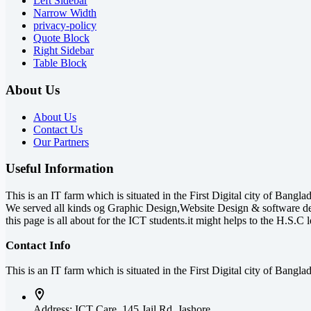
Left Sidebar
Narrow Width
privacy-policy
Quote Block
Right Sidebar
Table Block
About Us
About Us
Contact Us
Our Partners
Useful Information
This is an IT farm which is situated in the First Digital city of Bang
We served all kinds og Graphic Design,Website Design & software d
this page is all about for the ICT students.it might helps to the H.S.C l
Contact Info
This is an IT farm which is situated in the First Digital city of Ba
Address:
ICT Care, 145 Jail Rd, Jashore