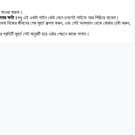
 পাওয়া যায়না।
নার ক্ষতি।
শুধু এই একটা লাইন কেউ মেনে চললেই লাইফে আর পিছিয়ে যাবেনা।
 নিজের জীবনের শেষ মূহুর্ত কল্পনা করুন, এবং সেই অবস্থান থেকে বোঝার চেষ্টা করুন,
প্রতিটি মূহুর্ত সেই মানুষটি হয়ে ওঠার পেছনে কাজে লাগান।