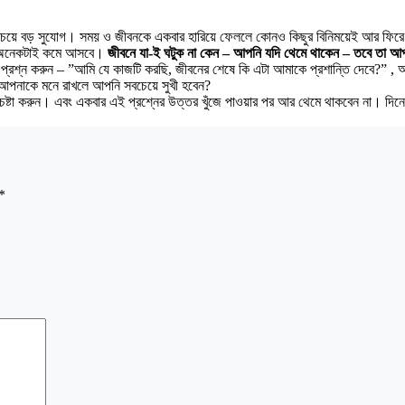
 সবচেয়ে বড় সুযোগ। সময় ও জীবনকে একবার হারিয়ে ফেললে কোনও কিছুর বিনিময়েই আর ফিরে
তা অনেকটাই কমে আসবে।
জীবনে যা-ই ঘটুক না কেন – আপনি যদি থেমে থাকেন – তবে তা আপ
্রশ্ন করুন – ”আমি যে কাজটি করছি, জীবনের শেষে কি এটা আমাকে প্রশান্তি দেবে?” , অথবা
পর আপনাকে মনে রাখলে আপনি সবচেয়ে সুখী হবেন?
ষ্টা করুন। এবং একবার এই প্রশ্নের উত্তর খুঁজে পাওয়ার পর আর থেমে থাকবেন না। দিনের 
*