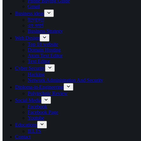
Phone Buying Guide
Gmail
Business ideas
উদ্যোক্তা
এফ কমার্স
Business Strategy
Web Design
Top 10 website
Domain Hosting
Atom Text Editor
Text Editor
Cyber Security
Hacking
Network Administration And Security
Diploma-in-Engineering
Polytechnic Review
Social Media
Facebook
Facebook Page
Youtube
Educations
IELTS
Contact