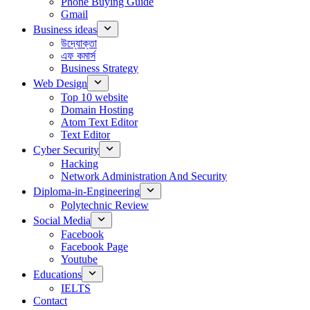
Phone Buying Guide
Gmail
Business ideas
উদ্যোক্তা
এফ কমার্স
Business Strategy
Web Design
Top 10 website
Domain Hosting
Atom Text Editor
Text Editor
Cyber Security
Hacking
Network Administration And Security
Diploma-in-Engineering
Polytechnic Review
Social Media
Facebook
Facebook Page
Youtube
Educations
IELTS
Contact