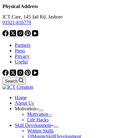
Physical Address
ICT Care, 145 Jail Rd, Jashore
01921-816779
Partners
Press
Privacy
Useful
Search
Home
About Us
Motivation
Motivation –
Life Hacks
Skill Development
Writing Skills
10MuniteSkillDevelopment