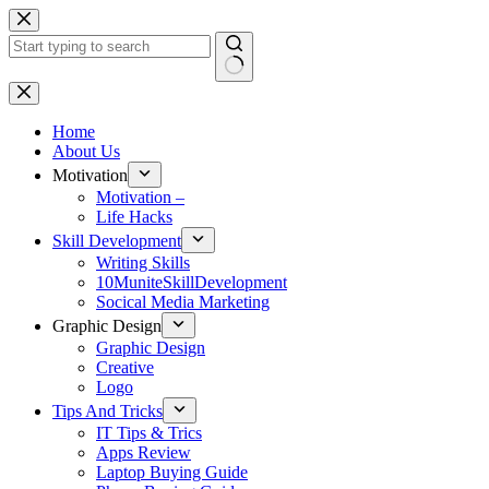
Skip
to
content
No
results
Home
About Us
Motivation
Motivation –
Life Hacks
Skill Development
Writing Skills
10MuniteSkillDevelopment
Socical Media Marketing
Graphic Design
Graphic Design
Creative
Logo
Tips And Tricks
IT Tips & Trics
Apps Review
Laptop Buying Guide