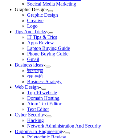
Socical Media Marketing
Graphic Design
Graphic Design
Creative
Logo
Tips And Tricks
IT Tips & Trics
Apps Review
Laptop Buying Guide
Phone Buying Guide
Gmail
Business ideas
উদ্যোক্তা
এফ কমার্স
Business Strategy
Web Design
Top 10 website
Domain Hosting
Atom Text Editor
Text Editor
Cyber Security
Hacking
Network Administration And Security
Diploma-in-Engineering
Polytechnic Review