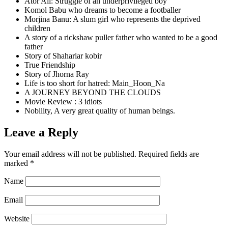
Ator Ali: Struggle of an underprivileged boy
Komol Babu who dreams to become a footballer
Morjina Banu: A slum girl who represents the deprived
children
A story of a rickshaw puller father who wanted to be a good
father
Story of Shahariar kobir
True Friendship
Story of Jhorna Ray
Life is too short for hatred: Main_Hoon_Na
A JOURNEY BEYOND THE CLOUDS
Movie Review : 3 idiots
Nobility, A very great quality of human beings.
Leave a Reply
Your email address will not be published.
Required fields are
marked
*
Name
Email
Website