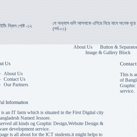
যে অভ্যাস গুলি আপনাকে এগিয়ে নিয়ে যাবে অনেক দূরে
ইটিং স্কিল পোষ্ট -১২
(পর্ব-০১)
About Us
Button & Separato
Image & Gallery Block
ut Us
Contact
About Us
This is a
Contact Us
of Bangl
Our Partners
Graphic 
service.
ul Information
 is an IT farm which is situated in the First Digital city
angladesh Named Jessore.
erved all kinds og Graphic Design,Website Design &
ware development service.
 page is all about for the ICT students.it might helps to