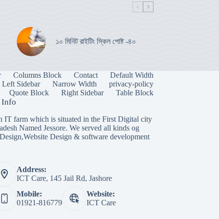
১০ মিনিট রাইটিং স্কিল পোষ্ট -৪০
r
Columns Block
Contact
Default Width
Left Sidebar
Narrow Width
privacy-policy
Quote Block
Right Sidebar
Table Block
 Info
n IT farm which is situated in the First Digital city
adesh Named Jessore. We served all kinds og
Design,Website Design & software development
Address:
ICT Care, 145 Jail Rd, Jashore
Mobile:
Website:
01921-816779
ICT Care