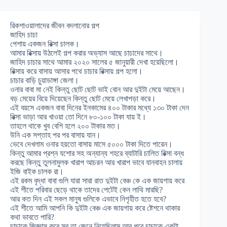
রিকশাওয়ালাদের জীবন বদলানোর গল্প
জাহিদ চাচা
পেশায় একজন রিক্সা চালক।
আমার রিক্সায় উঠলেই গল্প করার অভ্যাস আছে চাচাদের সাথে।
জাহিদ চাচার সাথে আমার ২০২০ সালের ৫ জানুয়ারী দেখা হয়েছিলো।
রিক্সায় করে বাসায় আসার পথে চাচার রিক্সায় গল্প হলো।
চাচার বাড়ি চুয়াডাঙ্গা জেলা।
ওনার বাবা মা নেই কিন্তু ছোট ছোট ভাই বোন আর দুইটা মেয়ে আছেন।
বড় মেয়ের বিয়ে দিয়েছেন কিন্তু ছোট মেয়ে লেখাপড়া করে।
এই বয়সে একজন বাবা দিনের ইনকামের ৪০০ টাকার মধ্যে ১৩০ টাকা দেন
রিক্সা ভাড়া আর খাওয়া তো দিনে ৮০-১০০ টাকা যায় ই।
তাহলে থাকে খুব বেশি হলে ২০০ টাকার মত।
উনি এক সপ্তাহ পর পর বাসায় যান।
ভেবে দেখলাম ওনার হয়তো বাসায় মাসে ৫০০০ টাকা দিতে পারেন।
কিন্তু আমার প্রশ্ন যশোর সহ অন্যান্য শহরে ব্যাটারি চালিত রিক্সা বন্ধ
করছে কিন্তু তুলনামুলক খারাপ আচরন আর খারাপ ভাবে যানবাহন চালায়
ইজি বাইক চালক রা।
এই রকম বৃদ্ধা বাবা গুলি যারা সারা রাত দুইটা বেঞ্চ কে এক জায়গায় করে
এই শীতে পরিবার ছেড়ে থাকে তাদের পেটেই কেন লাথি মারছি?
আর কত দিন এই সকল মানুষ গুলিকে এভাবে নিগৃহীত হতে হবে?
এই শীতে আমি আপনি কি দুইটা বেঞ্চ এক জায়গায় করে ষ্টেশনে থাকার
কথা ভাবতে পারি?
চাচাকে জিজ্ঞাস করে সব তা জেনে নিয়েছিলাম আর পরে চাচাকে একটা