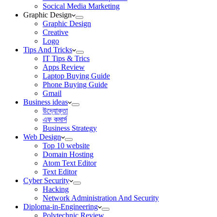
Socical Media Marketing
Graphic Design
Graphic Design
Creative
Logo
Tips And Tricks
IT Tips & Trics
Apps Review
Laptop Buying Guide
Phone Buying Guide
Gmail
Business ideas
উদ্যোক্তা
এফ কমার্স
Business Strategy
Web Design
Top 10 website
Domain Hosting
Atom Text Editor
Text Editor
Cyber Security
Hacking
Network Administration And Security
Diploma-in-Engineering
Polytechnic Review