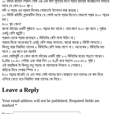
১০ মিনিট রাইটিং স্কিল পোষ্ট এর এক মাস পুর্ত্যির দিনে স্যার ব্যাখ্যা করেছিলেন বিস্তর
ভাবে যে কেন ৪০০ শব্দ।
যদি ও স্যার এর প্রথম দিকের পোষতেই উল্লেখ করা রয়েছে।
১০ মিনিট রাইটিং প্র্যাকটিস নিয়ে যে পোস্ট গুলো স্যার দিতেন সেগুলো প্রায় ৪০০ শব্দের
মত।
৪০০ শব্দ কেন?
বাংলা বইয়ের একটি পৃষ্ঠাতে ৩০০ শব্দের মত থাকে। তার মানে ৪০০ শব্দ মানে ১ পৃষ্ঠার
একটু বেশি কন্টেন্ট।
প্রথম থেকে স্যার বলেছেন ২ মিনিটের বেশি লাগা উচিৎ না।
প্রথম দিকে অনেকের ই একটু বেশি সময় লাগতো- কারো কারো ৫ মিনিট লাগতো।
কিন্তু যারা নিয়মিত তাদের ২ মিনিটের বেশি সময় লাগে না। অনেকের ১ মিনিটের মত
লাগে। এর মানে হল আপনি
এখন মোটামুটি যে কোন বাংলা বইয়ের একটি পৃষ্ঠা ১-২ মিনিটের মধ্যে পড়তে পারেন।
ঘণ্টায় ২০-৪০ পেইজ এবং সারা দিন ১০ ঘণ্টা ধরে পড়লে ২০০-৪০০ পৃষ্ঠা।
এই ম্যাজিক টা কিন্তু শুধু পড়ায় না আপনাকে লিখতে ও শেখাবে।
বাড়িয়ে দিবে লেখার স্পিড ও।
৪০০ শব্দের মাঝেই যে এত লাভ সেটা যাদের বলে বোঝাতে হবে তাদের কে বাদ দিয়ে
এগিয়ে যেতে হবে নিয়মিত যারা তাদের কে নিয়ে।
Leave a Reply
Your email address will not be published.
Required fields are
marked
*