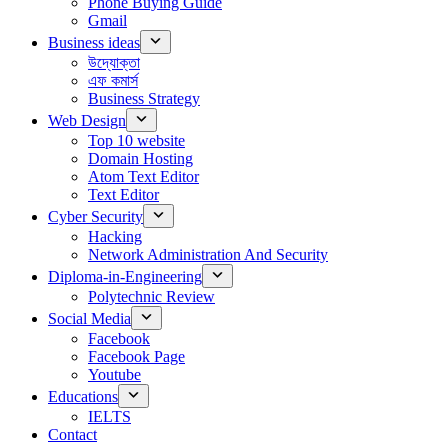
Phone Buying Guide
Gmail
Business ideas
উদ্যোক্তা
এফ কমার্স
Business Strategy
Web Design
Top 10 website
Domain Hosting
Atom Text Editor
Text Editor
Cyber Security
Hacking
Network Administration And Security
Diploma-in-Engineering
Polytechnic Review
Social Media
Facebook
Facebook Page
Youtube
Educations
IELTS
Contact