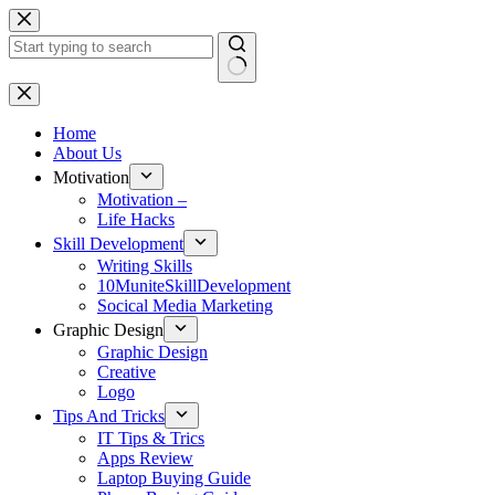
Skip
to
content
No
results
Home
About Us
Motivation
Motivation –
Life Hacks
Skill Development
Writing Skills
10MuniteSkillDevelopment
Socical Media Marketing
Graphic Design
Graphic Design
Creative
Logo
Tips And Tricks
IT Tips & Trics
Apps Review
Laptop Buying Guide