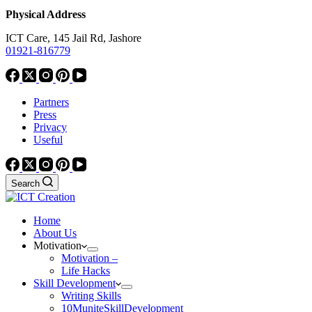
Physical Address
ICT Care, 145 Jail Rd, Jashore
01921-816779
Partners
Press
Privacy
Useful
Search
Home
About Us
Motivation
Motivation –
Life Hacks
Skill Development
Writing Skills
10MuniteSkillDevelopment