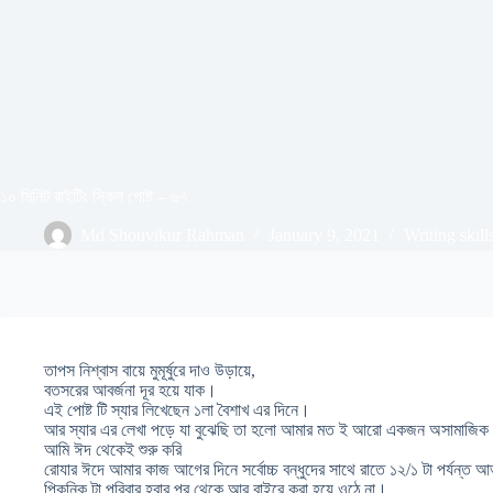
১০ মিনিট রাইটিং স্কিল পোষ্ট – ৬৭
Md Shouvikur Rahman
January 9, 2021
Writing skill
তাপস নিশ্বাস বায়ে মুমূর্ষুরে দাও উড়ায়ে,
বতসরের আবর্জনা দূর হয়ে যাক।
এই পোষ্ট টি স্যার লিখেছেন ১লা বৈশাখ এর দিনে।
আর স্যার এর লেখা পড়ে যা বুঝেছি তা হলো আমার মত ই আরো একজন অসামাজিক 
আমি ঈদ থেকেই শুরু করি
রোযার ঈদে আমার কাজ আগের দিনে সর্বোচ্চ বন্ধুদের সাথে রাতে ১২/১ টা পর্যন্ত 
পিকনিক টা পরিবার হবার পর থেকে আর বাইরে করা হয়ে ওঠে না।