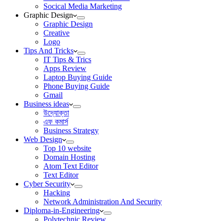
Socical Media Marketing
Graphic Design
Graphic Design
Creative
Logo
Tips And Tricks
IT Tips & Trics
Apps Review
Laptop Buying Guide
Phone Buying Guide
Gmail
Business ideas
উদ্যোক্তা
এফ কমার্স
Business Strategy
Web Design
Top 10 website
Domain Hosting
Atom Text Editor
Text Editor
Cyber Security
Hacking
Network Administration And Security
Diploma-in-Engineering
Polytechnic Review