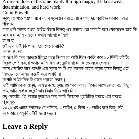
A dream doesn’t become reality through magic; it takes sweat,
determination, and hard work.
Colin Powell
স্বপ্ন দেখতে পয়সা লাগে না, বাস্তবায়ন করতে লাগে ঘাম, দৃঢ় প্রতিজ্ঞ মনোবল আর
পরিশ্রম
কথা গুলি আমার হওয়া উচিত ছিলো কিন্তু এই মহাশয় তো আগেই বলে ফেলেছেন তাই কি
আর করা আমি ওনাদের কথার আলোকে লিখি।
হা হা হা
সৌভিক ভাই কি পাগল হয়ে গেলো নাকি?
গেলো ই তো
না হলে কি আর প্রথমে চিন্তা করে নিলাম যে আমি দিনে একটা করে ১০ মিনিট রাইটিং
স্কিল পোষ্ট করবো অথচ আমি কিনা ৪১ ঘন্টার মাঝে ৮৪ তে এসে গেলাম।
আরে সৌভিক ভাই আপনি এত দ্রুত না লিখলে অনেক লাইক কমেন্ট হতো কিন্তু এত
লিখছেন যে আমরা কমেন্ট করে পারছি না।
আপনি ত ইউনিক লিখছেন পড়তো সবাই।
ভাই আমি বোকা মানূষ, আমার কাছে চ্যালেঞ্জ আর আমার নিজের সাথে জেতা বড় কিছু।
তাই আমি লাইক কমেন্ট আর রিয়াক্ট নিয়ে ভাবি নি।
শুধু ভেবেছি এটা আমার চ্যালেঞ্জ আর আমি নিজেকে প্রতিষ্টিত করতে এটা করতে
প্রস্তুত।
২০২১ এর এটাই চ্যালেঞ্জ যে শনিবার, ১ তারিখ, ৫ কিঙ্গা ১০ তারিখ বলে কিছু নেই
আজ মানে এক্ষুনি এটাই হলো মন্ত্র।
Leave a Reply