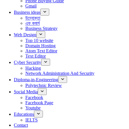
Phone Buying Guide
Gmail
Business ideas
উদ্যোক্তা
এফ কমার্স
Business Strategy
Web Design
Top 10 website
Domain Hosting
Atom Text Editor
Text Editor
Cyber Security
Hacking
Network Administration And Security
Diploma-in-Engineering
Polytechnic Review
Social Media
Facebook
Facebook Page
Youtube
Educations
IELTS
Contact