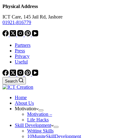
Physical Address
ICT Care, 145 Jail Rd, Jashore
01921-816779
Partners
Press
Privacy
Useful
Search
Home
About Us
Motivation
Motivation –
Life Hacks
Skill Development
Writing Skills
10MuniteSkillDevelopment