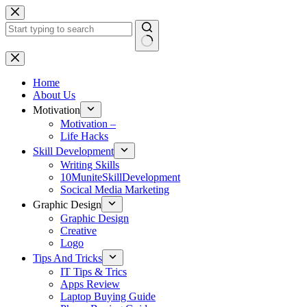
Skip
to
content
No
results
Home
About Us
Motivation
Motivation –
Life Hacks
Skill Development
Writing Skills
10MuniteSkillDevelopment
Socical Media Marketing
Graphic Design
Graphic Design
Creative
Logo
Tips And Tricks
IT Tips & Trics
Apps Review
Laptop Buying Guide