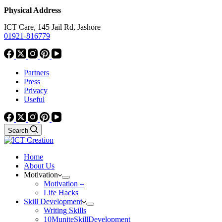
Physical Address
ICT Care, 145 Jail Rd, Jashore
01921-816779
Partners
Press
Privacy
Useful
Search
Home
About Us
Motivation
Motivation –
Life Hacks
Skill Development
Writing Skills
10MuniteSkillDevelopment