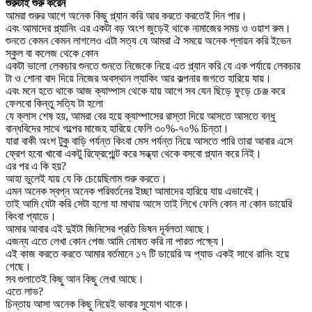
শুরুটাই শুরু করেন
আমরা শুরুর আগে অনেক কিছু প্ল্যান করি আর করতে করতেই দিন পার।
এবং আমাদের প্ল্যানিং এর একটা বড় অংশ জুড়েই থাকে নামাজের সময় ও ওয়াশ রুম।
শুনতে কেমন কেমন লাগলেও এটা সত্য যে আমরা ঐ সময়ে অনেক প্লায়ন করি ইভেন
স্কুল বা কলেজ থেকে কোন
একটা ভালো লেকচার শুনতে শুনতে নিজেকে নিয়ে এত প্ল্যান করি যে এক পর্যায়ে লেকচার
টা ও শোনা বাদ দিয়ে নিজের অবস্থান ল্যাকিং আর কল্পনার জগতে হারিয়ে যায়।
এবং মনে হতে থাকে আজ ক্যাম্পাস থেকে যায় আগে সব যেন ছিড়ে ফুড়ে চেঞ্জ করে
ফেলবো কিন্তু সত্যি টা হলো
যে ক্লাস শেষ হয়, আমরা বের হয়ে ক্যাম্পাসের রাস্তা দিয়ে আসতে আসতে বন্ধু
বান্ধবিদের সাথে গল্পের মাজেহ হারিয়ে ফেলি ৩০%-৭০% চিন্তা।
যারা বাকী অংশ টুকু বাড়ি পর্যন্ত কিংবা মেস পর্যন্ত নিয়ে আসতে পারি তারা আবার এসে
ফ্রেশ হবো খাবো একটু রিফ্রেশ্মেন্ট করে সন্ধ্যা থেকে বসবো প্ল্যান করে নিই।
এর পর এ কি হয়?
আহা ভুলেই যায় যে কি চেয়েছিলাম শুরু করতে।
এমন অনেক স্বপ্ন অনেক পরিবর্তনের ইচ্ছা আমাদের হারিয়ে যায় এভাবেই।
তাই আমি যেটা করি সেটা হলো যা মাথায় আসে তাই লিখে ফেলি কোন না কোন ডায়েরি
কিংবা প্যাডে।
আমার আবার এই দুইটা জিনিসের প্রতি ভিষন দূর্বলতা আছে।
এজন্য এতে লেখা কোন পেজ আমি নোষত করি না পারত পক্ষ্যে।
এই কাজ করতে করতে আমার বর্তমানে ১৭ টি ডায়েরি অ প্যাড একই সাথে রানিং হয়ে
গেছে।
সব গুলাতেই কিছু আন কিছু লেখা আছে।
এতে লাভ?
চিন্তায় আসা অনেক কিছু নিয়েই ভাবার সুযোগ থাকে।