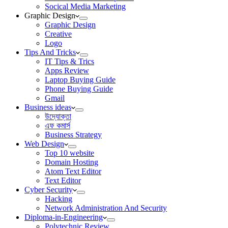
Socical Media Marketing
Graphic Design
Graphic Design
Creative
Logo
Tips And Tricks
IT Tips & Trics
Apps Review
Laptop Buying Guide
Phone Buying Guide
Gmail
Business ideas
উদ্যোক্তা
এফ কমার্স
Business Strategy
Web Design
Top 10 website
Domain Hosting
Atom Text Editor
Text Editor
Cyber Security
Hacking
Network Administration And Security
Diploma-in-Engineering
Polytechnic Review