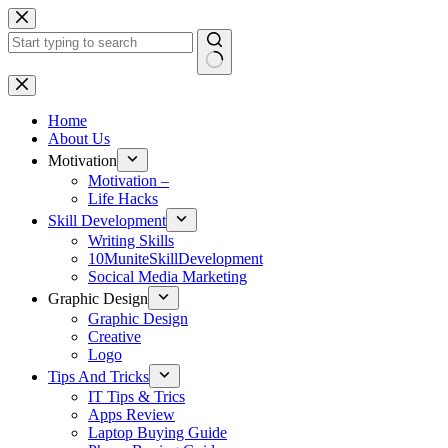
Skip
to
content
No
results
Home
About Us
Motivation
Motivation –
Life Hacks
Skill Development
Writing Skills
10MuniteSkillDevelopment
Socical Media Marketing
Graphic Design
Graphic Design
Creative
Logo
Tips And Tricks
IT Tips & Trics
Apps Review
Laptop Buying Guide