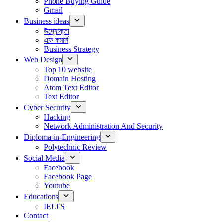
Phone Buying Guide
Gmail
Business ideas
উদ্যোক্তা
এফ কমার্স
Business Strategy
Web Design
Top 10 website
Domain Hosting
Atom Text Editor
Text Editor
Cyber Security
Hacking
Network Administration And Security
Diploma-in-Engineering
Polytechnic Review
Social Media
Facebook
Facebook Page
Youtube
Educations
IELTS
Contact