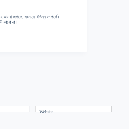
যে,আমরা জগতে, সংসারে বিভিন্ন সম্পর্কের
েউ কারো না।
।
Website