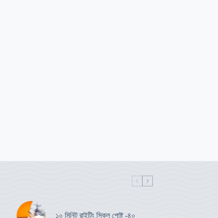
১০ মিনিট রাইটিং স্কিল পোষ্ট -৪০