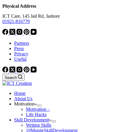
Physical Address
ICT Care, 145 Jail Rd, Jashore
01921-816779
Partners
Press
Privacy
Useful
Search
Home
About Us
Motivation
Motivation –
Life Hacks
Skill Development
Writing Skills
10MuniteSkillDevelopment