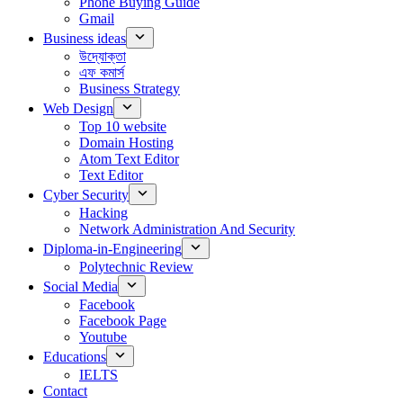
Phone Buying Guide
Gmail
Business ideas
উদ্যোক্তা
এফ কমার্স
Business Strategy
Web Design
Top 10 website
Domain Hosting
Atom Text Editor
Text Editor
Cyber Security
Hacking
Network Administration And Security
Diploma-in-Engineering
Polytechnic Review
Social Media
Facebook
Facebook Page
Youtube
Educations
IELTS
Contact