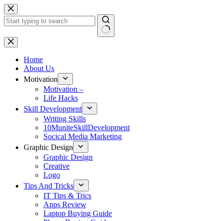
Skip
to
content
No
results
Home
About Us
Motivation
Motivation –
Life Hacks
Skill Development
Writing Skills
10MuniteSkillDevelopment
Socical Media Marketing
Graphic Design
Graphic Design
Creative
Logo
Tips And Tricks
IT Tips & Trics
Apps Review
Laptop Buying Guide