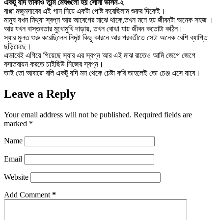
একটু যদি তাকাও তুমি মেঘগুলো হয় সোনা ভার্সন-২
বাপ্পা মজুমদারের এই গান নিয়ে একটা পোষ্ট করেছিলাম শুরুর দিকেই।
মানুষ যখন মিথ্যা স্বপ্ন আর আবেগের মাঝে থাকে,তখন মনে হয় জীবনটা অনেক সহজ ।
আর যখন বাস্তবতার মুখোমুখি দাড়ায়, তখন বোঝা যায় জীবন কতোটা কঠিন।
স্যার মুলত শুরু করেছিলেন নিদৃষ্ট কিছু কারনে আর পরবর্তীতে সেটা অনেক বেশি ব্যাপ্তি
ছড়িয়েছে।
এভাবেই এগিয়ে গিয়েছে স্যার এর স্বপ্ন আর এই মাঝ রাতেও আমি জেগে জেগে
বসাতবায়ন করতে চাইছিউ নিজের স্বপ্ন।
তাই তো আবারো বলি একটু যদি মন থেকে চেষ্টা করি তাহলেই তো চেঞ্জ এসে যাবে।
Leave a Reply
Your email address will not be published.
Required fields are
marked
*
Name
Email
Website
Add Comment
*