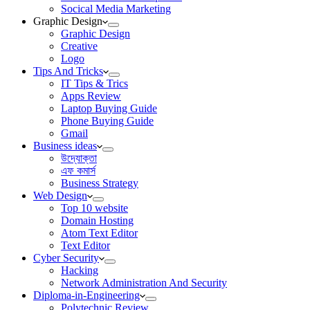
Socical Media Marketing
Graphic Design
Graphic Design
Creative
Logo
Tips And Tricks
IT Tips & Trics
Apps Review
Laptop Buying Guide
Phone Buying Guide
Gmail
Business ideas
উদ্যোক্তা
এফ কমার্স
Business Strategy
Web Design
Top 10 website
Domain Hosting
Atom Text Editor
Text Editor
Cyber Security
Hacking
Network Administration And Security
Diploma-in-Engineering
Polytechnic Review