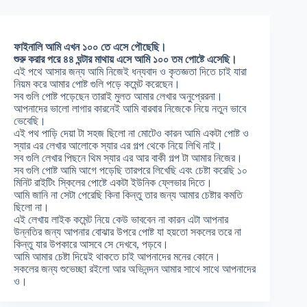
ফাইনালি আমি এখন ১০০ তে এসে পৌছেছি।
শুরু করার পরে ৪৪ ঘন্টার মাথায় এসে আমি ১০০ তম পোষ্টে এসেছি।
এই পথে আসার জন্য আমি নিজেই ধন্যবাদ ও কৃতজ্ঞতা দিতে চাই যারা
নিয়ম করে আমার পোষ্ট গুলি পড়ে কমেন্ট করেছেন।
সব গুলি পোষ্ট পড়েছেন তারাই মুলত আমার লেখার অনুপ্রেরনা।
আপনাদের ভালো লাগার কারনেই আমি বারবার নিজেকে নিয়ে নতুন ভাবে
ভেবেছি।
এই পথ পাড়ি দেয়া টা সহজ ছিলো না মোটেও কারন আমি একটা পোষ্ট ও
স্যার এর লেখার আলোকে স্যার এর গল্প থেকে নিয়ে লিখি নাই।
সব গুলি লেখার পিছনে থিম স্যার এর আর বাকী গল্প টা আমার নিজের।
সব গুলি পোষ্ট আমি আগে পড়েছি তারপরে লিখেছি এবং চেষ্টা করেছি ১০
মিনিট রাইটিং স্কিলের পোষ্টে একটা ইউনিক ফ্লেভার দিতে।
আমি জানি না সেটা পেরেছি কিনা কিন্তু তার জন্য আমার চেষ্টার কমতি
ছিলো না।
এই লেখায় লাইক কমেন্ট নিয়ে কেউ ভাববেন না কারন এটা আপনার
উন্নতির জন্য আপনার বোঝার উপরে পোষ্ট যা হয়তো সকলের তরে না
কিন্তু যার উপকারে আসবে সে দেখবে, পড়বে।
আমি আমার চেষ্টা দিয়েই থাকতে চাই আপনাদের মনের কোনে।
সকলের জন্য শুভেচ্ছা রইলো আর অভিনন্দন আমার সাথে সাথে আপনাদের
ও।