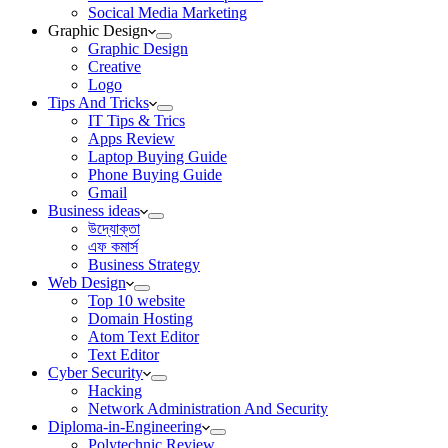
Socical Media Marketing
Graphic Design
Graphic Design
Creative
Logo
Tips And Tricks
IT Tips & Trics
Apps Review
Laptop Buying Guide
Phone Buying Guide
Gmail
Business ideas
উদ্যোক্তা
এফ কমার্স
Business Strategy
Web Design
Top 10 website
Domain Hosting
Atom Text Editor
Text Editor
Cyber Security
Hacking
Network Administration And Security
Diploma-in-Engineering
Polytechnic Review