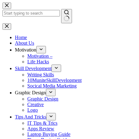
Skip
to
content
No
results
Home
About Us
Motivation
Motivation –
Life Hacks
Skill Development
Writing Skills
10MuniteSkillDevelopment
Socical Media Marketing
Graphic Design
Graphic Design
Creative
Logo
Tips And Tricks
IT Tips & Trics
Apps Review
Laptop Buying Guide