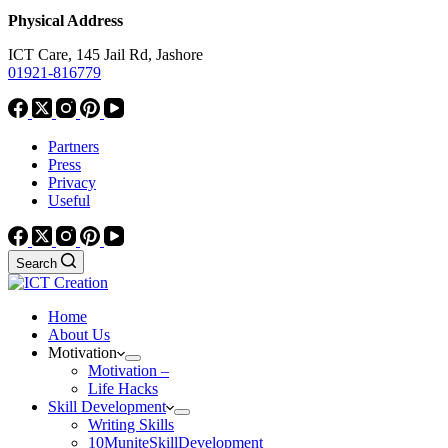
Physical Address
ICT Care, 145 Jail Rd, Jashore
01921-816779
Partners
Press
Privacy
Useful
Search
Home
About Us
Motivation
Motivation –
Life Hacks
Skill Development
Writing Skills
10MuniteSkillDevelopment