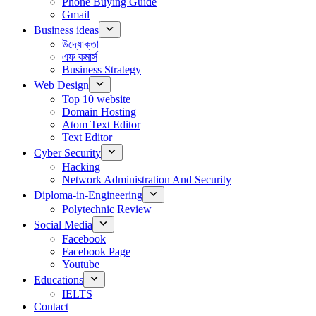
Phone Buying Guide
Gmail
Business ideas
উদ্যোক্তা
এফ কমার্স
Business Strategy
Web Design
Top 10 website
Domain Hosting
Atom Text Editor
Text Editor
Cyber Security
Hacking
Network Administration And Security
Diploma-in-Engineering
Polytechnic Review
Social Media
Facebook
Facebook Page
Youtube
Educations
IELTS
Contact