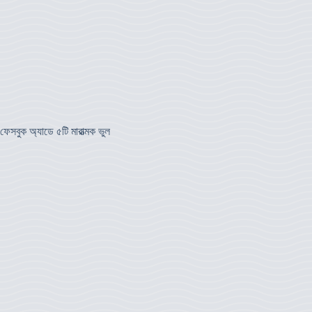
ফেসবুক অ্যাডে ৫টি মারাত্মক ভুল