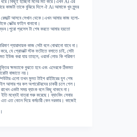
ন ধরে।কিছুই হচ্ছেনা মনের মত করে।এখন Ai এর
ে কাজটা তাকে বুঝিয়ে দিলে ঐ Ai আমাকে খুব সুন্দর
লো রেজাল্ট আসবে সেখান থেকে।এখন আমার কাজ হলো-
েটাকে ভেক্টর ফাইল বানাবো।
 সম্ভব।পুরো প্রসেস টা শেষ করতে আমার হয়তো
পরিমাণ প্যারাদায়ক কাজ সেটা বলে বোঝানো যাবে না।
করে, যে প্রোডাক্ট স্টক ফটোতে বসাতে চাই, সেটা
িক মত ইউজ করা যায় তাহলে, ওয়ার্ক লোড কি পরিমাণ
রযুক্তির ক্ষমতাকে বুঝতে হবে এবং এদেরকে ঠিকমত
ারোটা বাজাতে নয়।
ম্পিউটার এলো তখন মুলত টাইপ রাইটারের যুগ শেষ
বাইল আসার পর কল অপারেটরদের চাকরী চলে গেল।
রাখেন একটা সময় ব্যাংক বলে কিছু থাকবে না।
তি মধ্যেই যাত্রা শুরু করেছে। ব্যাংকিং সেবার
আর এত এত বেতন দিয়ে কর্মচারী কেন দরকার। কাজেই
ি।