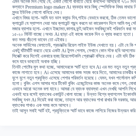
এমন অনেক দিন গেছে যে, একটা লোগো বানাতে যেয়ে কনসেপ্ট আসছেনা ৭/১০ দি
কল্যানে Premium logo maker Ai ব্যবহার করে কিছু স্পেসিফিক বিষয় মাথায় নিয়
সুন্দর ইউনিক লোগো বানিয়ে দেয়।
এখানে বিষয় হলো- আমি যত ভাল কমান্ড দিব,গাইড যেভাবে করবো, ঠিক তেমন ভা
ক্লায়েন্ট যে স্যাম্পল দেয়া আর ক্লায়েন্ট পছন্দ করলে ভা কারেকশন দিলে আমি শুধু স
মজার ব্যাপার হলো- এখানে ইচ্ছামত,কালার,ফন্ট,আইকন সবকিছুকেই পরিবর্তন করা
১৫-২০ মিনিট যাচ্ছে।অথচ Ai ছাড়া এই কাজে কয়েক দিন ও ব্যায় করতে হতো।
কত সময় বাঁচলো ভাবেন তো এইবার।
অনেক সার্ভিসের বেলাতেউ, প্রডাক্টের রিয়েল লাইফ ইউজ দেখাতে হয়। এটা যে কি 
একটু ঘাঁটাঘাঁটি করতে যেয়ে একটা Ai টুলস পেলাম, সেখানে কোন স্টক ছবি আপলোড 
সিলেক্ট করে দিলেই একবারে হুবহু রিয়েলেস্টকলি প্রোডাক্ট বসিয়ে দেয়। এটা যদি ঠ
কমে যাবে ভাবতেই অবাক হচ্ছি।
তিনটা পোষ্টের মুল কথা হচ্ছে, আমাদেরকে স্মার্ট হতে হবে Ai এর মত নতুন নতুন প্
কাজে লাগাতে হবে। Ai এসেছে আমাদের কাজ সহজ করে দিতে, আমাদের চাকরীর ব
যুগে যুগে নতুন প্রযুক্তি এসেছে পেশার পরিবর্তন হয়েছে। যেমন, যখন পার্সোনাল ক
হলো। বুকিং এপস আসার পরে টিকেট বুকিং এজেন্টেদের কাজ অনেক কমে গেল, মো
এভাবে আরো অনেক বলা যাবে। আমরা যে ব্যাংক ব্যাবস্থা এখন দেখছি আপনি লিখে 
এখনই ঘরে বসেই ব্যাংকের একাউন্ট খোলা যাচ্ছে। উন্নত বিশ্বে ক্যাশলেস ইকোনমি ই
সবকিছু যখন Ai দিয়েই করা যাচ্ছে, তাহলে আর ব্যাংকের শাখা রাখার কি দরকার, 
ব্যাংকের শাখাও এক সময় কমে আসবে।
তাই আসুন সবাই স্মার্ট হই, প্রযুক্তিকে স্মার্ট ভাবে কাজে লাগিয়ে নিজের উন্নয়ন কর