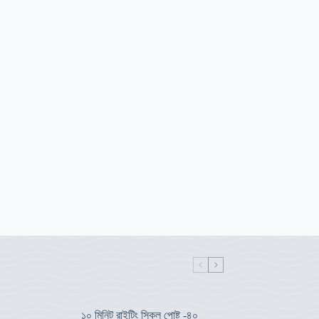
১০ মিনিট রাইটিং স্কিল পোষ্ট -৪০