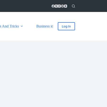
s And Tricks
Business ideas
Web Design
Log In