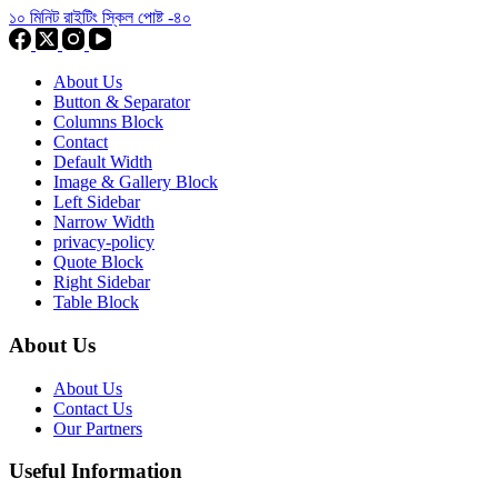
১০ মিনিট রাইটিং স্কিল পোষ্ট -৪০
About Us
Button & Separator
Columns Block
Contact
Default Width
Image & Gallery Block
Left Sidebar
Narrow Width
privacy-policy
Quote Block
Right Sidebar
Table Block
About Us
About Us
Contact Us
Our Partners
Useful Information