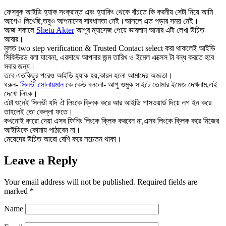
ফেসবুক আইডি হ্যাক সংক্রান্ত এবং হ্যাকিং থেকে বাঁচতে কি করনীয় সেটা নিয়ে আমি
আগেও লিখেছি,তবুও আপনাদের সাবধানতা নেই।আসলে এত পড়ার সময় নেই।
আজ সকালে
Shetu Akter
আপুর ম্যাসেজ পেয়ে ভাবলাম আমার এটা লেখা উচিত
আবার।
মুলত two step verification & Trusted Contact select করা থাকলেই আইডি
সিকিউরড বলা যাবেনা, এরসাথে আপনার জন্ম তারিখ ও ইমেল এক্সেস টা বন্ধ করতে হবে
সবার জন্য।
তবে এতকিছুর পরেও আইডি হ্যাক হয়,কারন হলো আমাদের অজ্ঞতা।
ধরুন-
সিলভী সোলায়মান
কে কেউ বললো- আপু ওমুক সাইটে তোমার ইমেজ দেখলাম,এই
দেখো লিংক।
এটা শুনেই সিলভী যদি ঐ লিংকে ক্লিক করে আর আইডি পাসওয়ার্ড দিয়ে লগ ইন করে
তাহলেই তো কেল্লা ফতে।
কখনোই কারো দেয়া এসব ফিশিং লিংকে ক্লিক করবেন না,এসব লিংকে ক্লিক করে নিজের
আইডিকে কোমায় পাঠাবেন না।
মেয়েদের উচিত আরো বেশি করে সচেতন থাকা।
Leave a Reply
Your email address will not be published.
Required fields are
marked
*
Name