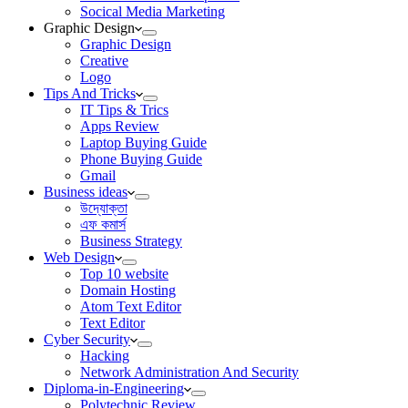
Socical Media Marketing
Graphic Design
Graphic Design
Creative
Logo
Tips And Tricks
IT Tips & Trics
Apps Review
Laptop Buying Guide
Phone Buying Guide
Gmail
Business ideas
উদ্যোক্তা
এফ কমার্স
Business Strategy
Web Design
Top 10 website
Domain Hosting
Atom Text Editor
Text Editor
Cyber Security
Hacking
Network Administration And Security
Diploma-in-Engineering
Polytechnic Review