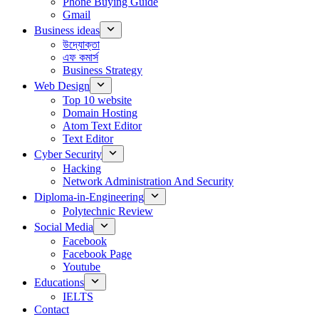
Phone Buying Guide
Gmail
Business ideas
উদ্যোক্তা
এফ কমার্স
Business Strategy
Web Design
Top 10 website
Domain Hosting
Atom Text Editor
Text Editor
Cyber Security
Hacking
Network Administration And Security
Diploma-in-Engineering
Polytechnic Review
Social Media
Facebook
Facebook Page
Youtube
Educations
IELTS
Contact