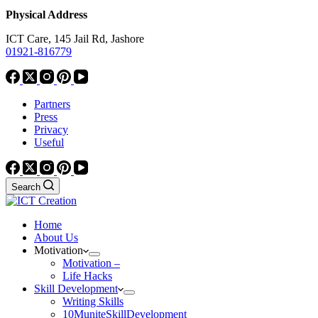
Physical Address
ICT Care, 145 Jail Rd, Jashore
01921-816779
Partners
Press
Privacy
Useful
Search
Home
About Us
Motivation
Motivation –
Life Hacks
Skill Development
Writing Skills
10MuniteSkillDevelopment