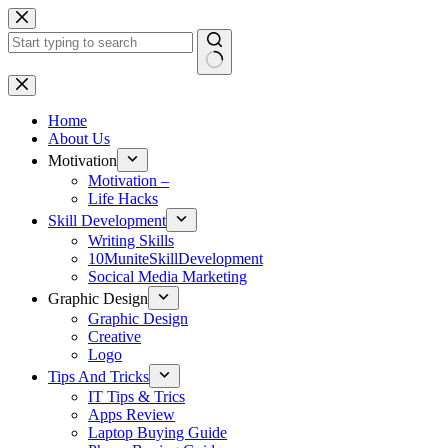
Skip
to
content
No
results
Home
About Us
Motivation
Motivation –
Life Hacks
Skill Development
Writing Skills
10MuniteSkillDevelopment
Socical Media Marketing
Graphic Design
Graphic Design
Creative
Logo
Tips And Tricks
IT Tips & Trics
Apps Review
Laptop Buying Guide