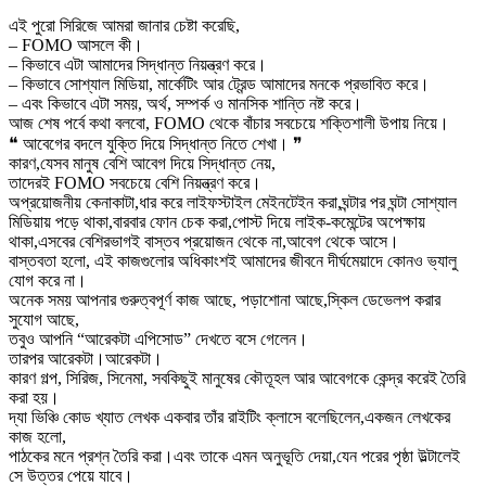
এই পুরো সিরিজে আমরা জানার চেষ্টা করেছি,
– FOMO আসলে কী।
– কিভাবে এটা আমাদের সিদ্ধান্ত নিয়ন্ত্রণ করে।
– কিভাবে সোশ্যাল মিডিয়া, মার্কেটিং আর ট্রেন্ড আমাদের মনকে প্রভাবিত করে।
– এবং কিভাবে এটা সময়, অর্থ, সম্পর্ক ও মানসিক শান্তি নষ্ট করে।
আজ শেষ পর্বে কথা বলবো, FOMO থেকে বাঁচার সবচেয়ে শক্তিশালী উপায় নিয়ে।
❝ আবেগের বদলে যুক্তি দিয়ে সিদ্ধান্ত নিতে শেখা। ❞
কারণ,যেসব মানুষ বেশি আবেগ দিয়ে সিদ্ধান্ত নেয়,
তাদেরই FOMO সবচেয়ে বেশি নিয়ন্ত্রণ করে।
অপ্রয়োজনীয় কেনাকাটা,ধার করে লাইফস্টাইল মেইনটেইন করা,ঘন্টার পর ঘন্টা সোশ্যাল
মিডিয়ায় পড়ে থাকা,বারবার ফোন চেক করা,পোস্ট দিয়ে লাইক-কমেন্টের অপেক্ষায়
থাকা,এসবের বেশিরভাগই বাস্তব প্রয়োজন থেকে না,আবেগ থেকে আসে।
বাস্তবতা হলো, এই কাজগুলোর অধিকাংশই আমাদের জীবনে দীর্ঘমেয়াদে কোনও ভ্যালু
যোগ করে না।
অনেক সময় আপনার গুরুত্বপূর্ণ কাজ আছে, পড়াশোনা আছে,স্কিল ডেভেলপ করার
সুযোগ আছে,
তবুও আপনি “আরেকটা এপিসোড” দেখতে বসে গেলেন।
তারপর আরেকটা।আরেকটা।
কারণ গল্প, সিরিজ, সিনেমা, সবকিছুই মানুষের কৌতূহল আর আবেগকে কেন্দ্র করেই তৈরি
করা হয়।
দ্যা ভিঞ্চি কোড খ্যাত লেখক একবার তাঁর রাইটিং ক্লাসে বলেছিলেন,একজন লেখকের
কাজ হলো,
পাঠকের মনে প্রশ্ন তৈরি করা।এবং তাকে এমন অনুভূতি দেয়া,যেন পরের পৃষ্ঠা উল্টালেই
সে উত্তর পেয়ে যাবে।