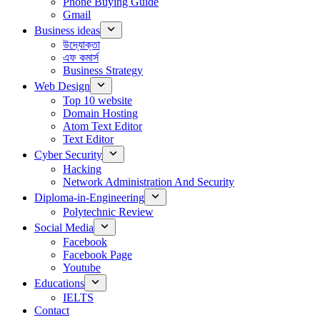
Phone Buying Guide
Gmail
Business ideas
উদ্যোক্তা
এফ কমার্স
Business Strategy
Web Design
Top 10 website
Domain Hosting
Atom Text Editor
Text Editor
Cyber Security
Hacking
Network Administration And Security
Diploma-in-Engineering
Polytechnic Review
Social Media
Facebook
Facebook Page
Youtube
Educations
IELTS
Contact