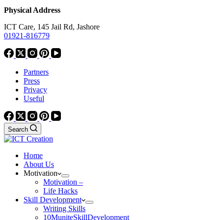
Physical Address
ICT Care, 145 Jail Rd, Jashore
01921-816779
Partners
Press
Privacy
Useful
Search
Home
About Us
Motivation
Motivation –
Life Hacks
Skill Development
Writing Skills
10MuniteSkillDevelopment