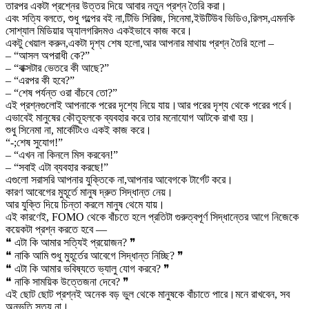
তারপর একটা প্রশ্নের উত্তর দিয়ে আবার নতুন প্রশ্ন তৈরি করা।
এবং সত্যি বলতে, শুধু গল্পের বই না,টিভি সিরিজ, সিনেমা,ইউটিউব ভিডিও,রিলস,এমনকি
সোশ্যাল মিডিয়ার অ্যালগরিদমও একইভাবে কাজ করে।
একটু খেয়াল করুন,একটা দৃশ্য শেষ হলো,আর আপনার মাথায় প্রশ্ন তৈরি হলো –
– “আসল অপরাধী কে?”
– “বাক্সটার ভেতরে কী আছে?”
– “এরপর কী হবে?”
– “শেষ পর্যন্ত ওরা বাঁচবে তো?”
এই প্রশ্নগুলোই আপনাকে পরের দৃশ্যে নিয়ে যায়।আর পরের দৃশ্য থেকে পরের পর্বে।
এভাবেই মানুষের কৌতূহলকে ব্যবহার করে তার মনোযোগ আটকে রাখা হয়।
শুধু সিনেমা না, মার্কেটিংও একই কাজ করে।
“-;শেষ সুযোগ!”
– “এখন না কিনলে মিস করবেন!”
– “সবাই এটা ব্যবহার করছে!”
এগুলো সরাসরি আপনার যুক্তিকে না,আপনার আবেগকে টার্গেট করে।
কারণ আবেগের মুহূর্তে মানুষ দ্রুত সিদ্ধান্ত নেয়।
আর যুক্তি দিয়ে চিন্তা করলে মানুষ থেমে যায়।
এই কারণেই, FOMO থেকে বাঁচতে হলে প্রতিটা গুরুত্বপূর্ণ সিদ্ধান্তের আগে নিজেকে
কয়েকটা প্রশ্ন করতে হবে —
❝ এটা কি আমার সত্যিই প্রয়োজন? ❞
❝ নাকি আমি শুধু মুহূর্তের আবেগে সিদ্ধান্ত নিচ্ছি? ❞
❝ এটা কি আমার ভবিষ্যতে ভ্যালু যোগ করবে? ❞
❝ নাকি সাময়িক উত্তেজনা দেবে? ❞
এই ছোট ছোট প্রশ্নই অনেক বড় ভুল থেকে মানুষকে বাঁচাতে পারে।মনে রাখবেন, সব
অনুভূতি সত্য না।