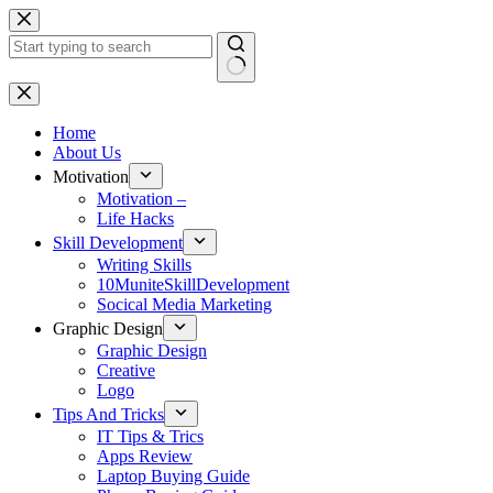
Skip
to
content
No
results
Home
About Us
Motivation
Motivation –
Life Hacks
Skill Development
Writing Skills
10MuniteSkillDevelopment
Socical Media Marketing
Graphic Design
Graphic Design
Creative
Logo
Tips And Tricks
IT Tips & Trics
Apps Review
Laptop Buying Guide