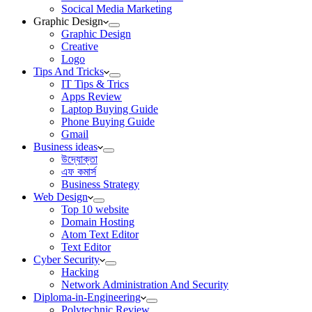
Socical Media Marketing
Graphic Design
Graphic Design
Creative
Logo
Tips And Tricks
IT Tips & Trics
Apps Review
Laptop Buying Guide
Phone Buying Guide
Gmail
Business ideas
উদ্যোক্তা
এফ কমার্স
Business Strategy
Web Design
Top 10 website
Domain Hosting
Atom Text Editor
Text Editor
Cyber Security
Hacking
Network Administration And Security
Diploma-in-Engineering
Polytechnic Review