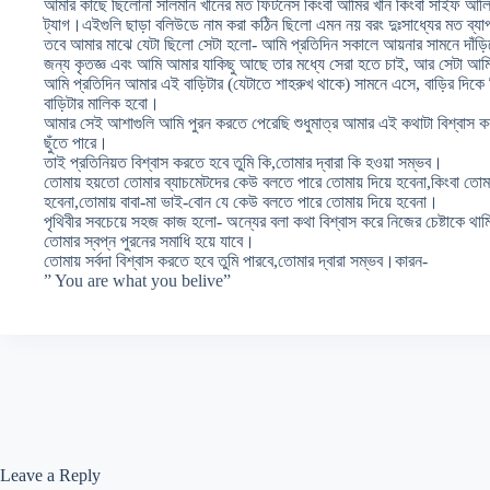
আমার কাছে ছিলোনা সালমান খানের মত ফিটনেস কিংবা আমির খান কিংবা সাইফ আলি 
ট্যাগ।এইগুলি ছাড়া বলিউডে নাম করা কঠিন ছিলো এমন নয় বরং দুঃসাধ্যের মত ব্য
তবে আমার মাঝে যেটা ছিলো সেটা হলো- আমি প্রতিদিন সকালে আয়নার সামনে দাঁড়
জন্য কৃতজ্ঞ এবং আমি আমার যাকিছু আছে তার মধ্যে সেরা হতে চাই, আর সেটা আ
আমি প্রতিদিন আমার এই বাড়িটার (যেটাতে শাহরুখ থাকে) সামনে এসে, বাড়ির দি
বাড়িটার মালিক হবো।
আমার সেই আশাগুলি আমি পুরন করতে পেরেছি শুধুমাত্র আমার এই কথাটা বিশ্বাস
ছুঁতে পারে।
তাই প্রতিনিয়ত বিশ্বাস করতে হবে তুমি কি,তোমার দ্বারা কি হওয়া সম্ভব।
তোমায় হয়তো তোমার ব্যাচমেটদের কেউ বলতে পারে তোমায় দিয়ে হবেনা,কিংবা তোম
হবেনা,তোমায় বাবা-মা ভাই-বোন যে কেউ বলতে পারে তোমায় দিয়ে হবেনা।
পৃথিবীর সবচেয়ে সহজ কাজ হলো- অন্যের বলা কথা বিশ্বাস করে নিজের চেষ্টাকে থ
তোমার স্বপ্ন পুরনের সমাধি হয়ে যাবে।
তোমায় সর্বদা বিশ্বাস করতে হবে তুমি পারবে,তোমার দ্বারা সম্ভব।কারন-
” You are what you belive”
Leave a Reply