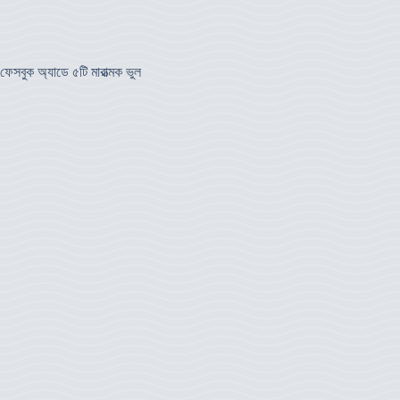
ফেসবুক অ্যাডে ৫টি মারাত্মক ভুল