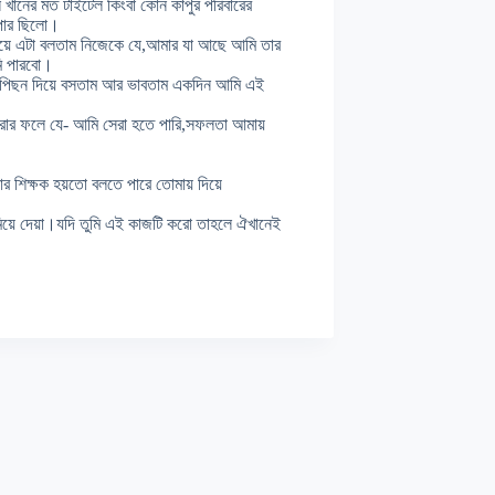
খানের মত টাইটেল কিংবা কোন কাপুর পরিবারের
াপার ছিলো।
িয়ে এটা বলতাম নিজেকে যে,আমার যা আছে আমি তার
মি পারবো।
কে পিছন দিয়ে বসতাম আর ভাবতাম একদিন আমি এই
 করার ফলে যে- আমি সেরা হতে পারি,সফলতা আমায়
ার শিক্ষক হয়তো বলতে পারে তোমায় দিয়ে
ামিয়ে দেয়া।যদি তুমি এই কাজটি করো তাহলে ঐখানেই