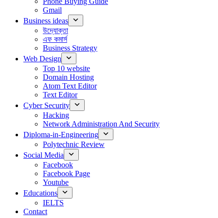
Phone Buying Guide
Gmail
Business ideas
উদ্যোক্তা
এফ কমার্স
Business Strategy
Web Design
Top 10 website
Domain Hosting
Atom Text Editor
Text Editor
Cyber Security
Hacking
Network Administration And Security
Diploma-in-Engineering
Polytechnic Review
Social Media
Facebook
Facebook Page
Youtube
Educations
IELTS
Contact