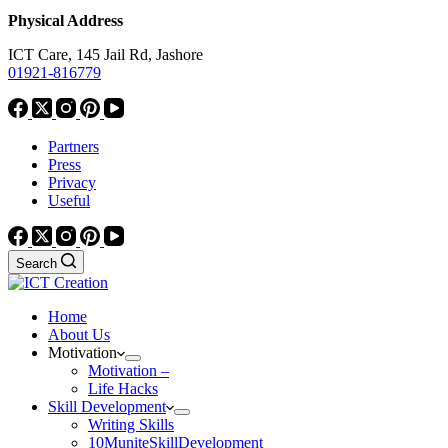
Physical Address
ICT Care, 145 Jail Rd, Jashore
01921-816779
Partners
Press
Privacy
Useful
Search
Home
About Us
Motivation
Motivation –
Life Hacks
Skill Development
Writing Skills
10MuniteSkillDevelopment