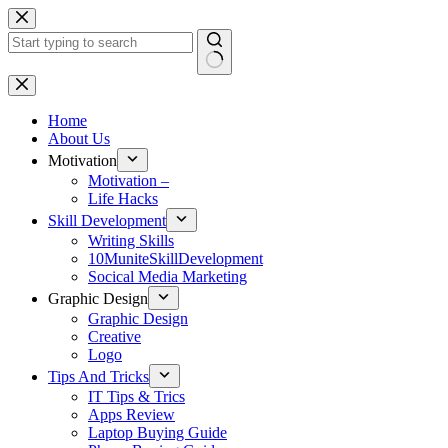
Skip
to
content
No
results
Home
About Us
Motivation
Motivation –
Life Hacks
Skill Development
Writing Skills
10MuniteSkillDevelopment
Socical Media Marketing
Graphic Design
Graphic Design
Creative
Logo
Tips And Tricks
IT Tips & Trics
Apps Review
Laptop Buying Guide