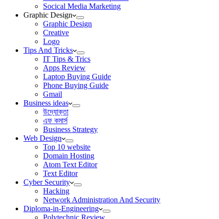
Socical Media Marketing
Graphic Design
Graphic Design
Creative
Logo
Tips And Tricks
IT Tips & Trics
Apps Review
Laptop Buying Guide
Phone Buying Guide
Gmail
Business ideas
উদ্যোক্তা
এফ কমার্স
Business Strategy
Web Design
Top 10 website
Domain Hosting
Atom Text Editor
Text Editor
Cyber Security
Hacking
Network Administration And Security
Diploma-in-Engineering
Polytechnic Review