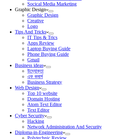
Socical Media Marketing
Graphic Design
Graphic Design
Creative
Logo
Tips And Tricks
IT Tips & Trics
Apps Review
Laptop Buying Guide
Phone Buying Guide
Gmail
Business ideas
উদ্যোক্তা
এফ কমার্স
Business Strategy
Web Design
Top 10 website
Domain Hosting
Atom Text Editor
Text Editor
Cyber Security
Hacking
Network Administration And Security
Diploma-in-Engineering
Polytechnic Review