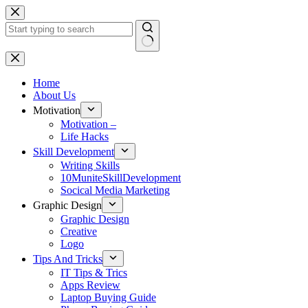
Skip
to
content
No
results
Home
About Us
Motivation
Motivation –
Life Hacks
Skill Development
Writing Skills
10MuniteSkillDevelopment
Socical Media Marketing
Graphic Design
Graphic Design
Creative
Logo
Tips And Tricks
IT Tips & Trics
Apps Review
Laptop Buying Guide