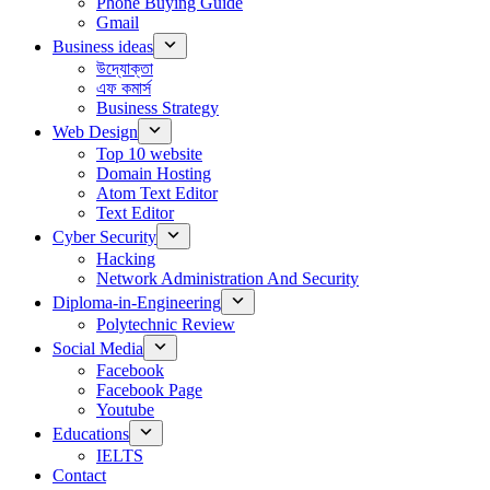
Phone Buying Guide
Gmail
Business ideas
উদ্যোক্তা
এফ কমার্স
Business Strategy
Web Design
Top 10 website
Domain Hosting
Atom Text Editor
Text Editor
Cyber Security
Hacking
Network Administration And Security
Diploma-in-Engineering
Polytechnic Review
Social Media
Facebook
Facebook Page
Youtube
Educations
IELTS
Contact