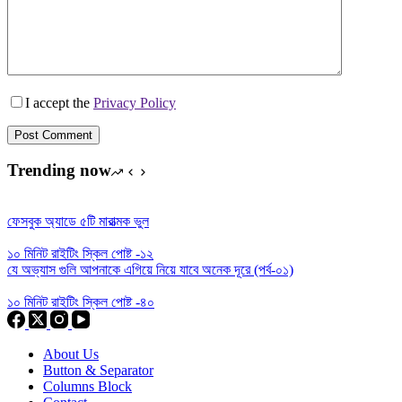
I accept the
Privacy Policy
Post Comment
Trending now
ফেসবুক অ্যাডে ৫টি মারাত্মক ভুল
১০ মিনিট রাইটিং স্কিল পোষ্ট -১২
যে অভ্যাস গুলি আপনাকে এগিয়ে নিয়ে যাবে অনেক দূরে (পর্ব-০১)
১০ মিনিট রাইটিং স্কিল পোষ্ট -৪০
About Us
Button & Separator
Columns Block