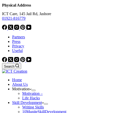
Physical Address
ICT Care, 145 Jail Rd, Jashore
01921-816779
Partners
Press
Privacy
Useful
Search
Home
About Us
Motivation
Motivation –
Life Hacks
Skill Development
Writing Skills
10MuniteSkillDevelopment