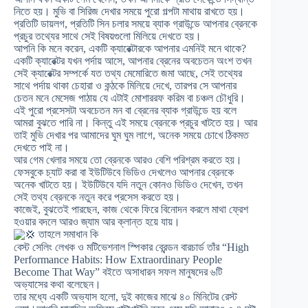
নিতে হয়। মুভি বা সিরিজ দেখার সময়ে পুরো গল্পটা মাথায় রাখতে হয়।
প্রতিটি ডায়লগ, প্রতিটি সিন চলার সময়ে ব্যাক গ্রাউন্ডে আপনার ব্রেনকে
প্রচুর তথ্যের সাথে সেই বিষয়গুলো মিলিয়ে দেখতে হয়।
আপনি কি মনে করেন, একটি ক্যারেক্টারকে আপনার এমনিই মনে থাকে?
একটি ক্যারেক্টর যখন পর্দায় আসে, আপনার ব্রেনের অবচেতন অংশ তখন
সেই ক্যারেক্টর সম্পর্কে যত তথ্য মেমোরিতে জমা আছে, সেই তথ্যের
সাথে পর্দায় থাকা চেহারা ও কন্ঠকে মিলিয়ে দেখে, তারপর সে আপনার
চেতন মনে মেসেজ পাঠায় যে এটাই মোশাররফ করিম বা চঞ্চল চৌধুরি।
এই পুরো প্রসেসটা অবচেতন মন বা ব্রেনের ব্যাক গ্রাউন্ডে হয় বলে
আমরা বুঝতে পারি না। কিন্তু এই সময়ে ব্রেনকে প্রচুর খাটতে হয়। আর
তাই মুভি দেখার পর আমাদের ঘুম ঘুম লাগে, অনেক সময়ে চোখে ঠিকমত
দেখতে পাই না।
আর গেম খেলার সময়ে তো ব্রেনকে আরও বেশি পরিশ্রম করতে হয়।
ফেসবুকে চ্যাট করা বা ইউটিউবে ভিডিও দেখলেও আপনার ব্রেনকে
অনেক খাটতে হয়। ইউটিউবে যদি নতুন কোনও ভিডিও দেখেন, তখন
সেই তথ্য ব্রেনকে নতুন করে প্রসেস করতে হয়।
কাজেই, বুঝতেই পারছেন, কাজ থেকে ফিরে বিনোদন করলে মাথা ফ্রেশ
হওয়ার বদলে আরও জ্যাম আর ক্লান্ত হয়ে যায়।
তাহলে সমাধান কি
বেস্ট সেলিং লেখক ও মটিভেশনাল স্পিকার ব্রেন্ডন বারচার্ড তাঁর “High
Performance Habits: How Extraordinary People
Become That Way” বইতে অসাধারন সফল মানুষদের ৬টি
অভ্যাসের কথা বলেছেন।
তার মধ্যে একটি অভ্যাস হলো, দুই কাজের মাঝে ৪০ মিনিটের রেস্ট