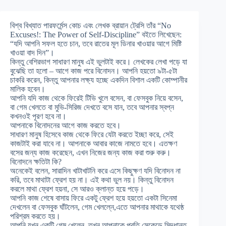
বিশ্ব বিখ্যাত পারফর্মেন্স কোচ এবং লেখক ব্রায়ান ট্রেসি তাঁর “No
Excuses!: The Power of Self-Discipline” বইতে লিখেছেন:
“যদি আপনি সফল হতে চান, তবে রাতের মূল ডিনার খাওয়ার আগে মিষ্টি
খাওয়া বাদ দিন”।
কিন্তু বেশিরভাগ সাধারণ মানুষ এই ভুলটাই করে। লেখকের লেখা পড়ে যা
বুঝেছি তা হলো – আগে কাজ পরে বিনোদন। আপনি হয়তো ৯টা-৫টা
চাকরি করেন, কিন্তু আপনার লক্ষ্য হচ্ছে একদিন বিশাল একটি কোম্পানীর
মালিক হবেন।
আপনি যদি কাজ থেকে ফিরেই টিভি খুলে বসেন, বা ফেসবুক নিয়ে বসেন,
বা গেম খেলতে বা মুভি-সিরিজ দেখতে বসে যান, তবে আপনার স্বপ্ন
কখনওই পূরণ হবে না।
আপনাকে বিনোদনের আগে কাজ করতে হবে।
সাধারণ মানুষ হিসেবে কাজ থেকে ফিরে যেটা করতে ইচ্ছা করে, সেই
কাজটাই করা যাবে না। আপনাকে আবার কাজে নামতে হবে। এতক্ষণ
বসের জন্য কাজ করেছেন, এখন নিজের জন্য কাজ করা শুরু করু।
বিনোদনে ক্ষতিটা কি?
অনেকেই বলেন, সারাদিন খাটাখাটনি করে এসে কিছুক্ষণ যদি বিনোদন না
করি, তবে মাথাটা ফ্রেশ হয় না। এই কথা ভুল নয়। কিন্তু বিনোদন
করলে মাথা ফ্রেশ হয়না, সে আরও ক্লান্ত হয়ে পড়ে।
আপনি কাজ শেষে বাসায় ফিরে একটু ফ্রেশ হয়ে হয়তো একটা সিনেমা
দেখলেন বা ফেসবুক ঘাঁটলেন, গেম খেললে্ন,এতে আপনার মাথাকে যথেষ্ঠ
পরিশ্রম করতে হয়।
আপনি যখন একটি গেম খেলেন, তখন আপনাকে প্রতি সেকেন্ডে সিদ্ধান্ত