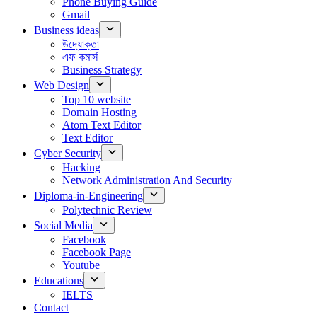
Phone Buying Guide
Gmail
Business ideas
উদ্যোক্তা
এফ কমার্স
Business Strategy
Web Design
Top 10 website
Domain Hosting
Atom Text Editor
Text Editor
Cyber Security
Hacking
Network Administration And Security
Diploma-in-Engineering
Polytechnic Review
Social Media
Facebook
Facebook Page
Youtube
Educations
IELTS
Contact