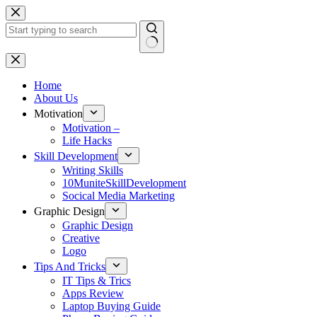
Skip
to
content
No
results
Home
About Us
Motivation
Motivation –
Life Hacks
Skill Development
Writing Skills
10MuniteSkillDevelopment
Socical Media Marketing
Graphic Design
Graphic Design
Creative
Logo
Tips And Tricks
IT Tips & Trics
Apps Review
Laptop Buying Guide