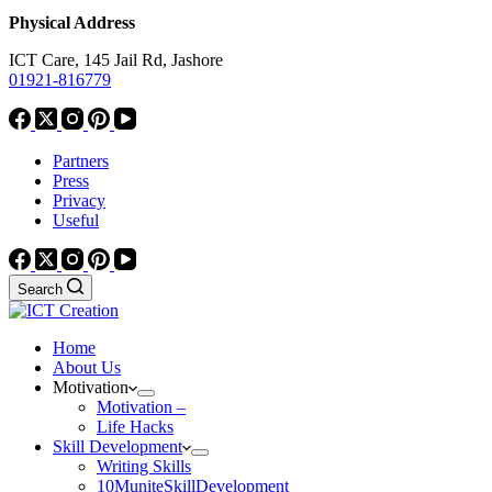
Physical Address
ICT Care, 145 Jail Rd, Jashore
01921-816779
Partners
Press
Privacy
Useful
Search
Home
About Us
Motivation
Motivation –
Life Hacks
Skill Development
Writing Skills
10MuniteSkillDevelopment