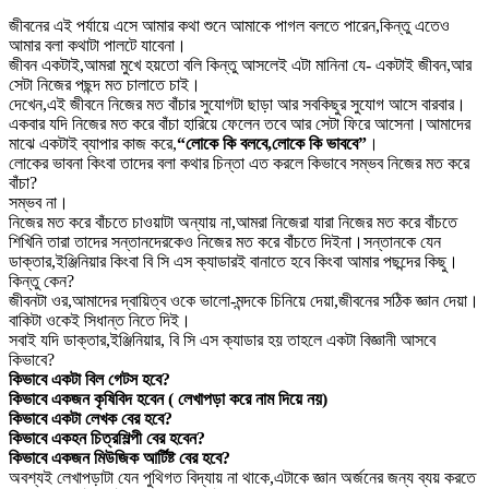
জীবনের এই পর্যায়ে এসে আমার কথা শুনে আমাকে পাগল বলতে পারেন,কিন্তু এতেও
আমার বলা কথাটা পালটে যাবেনা।
জীবন একটাই,আমরা মুখে হয়তো বলি কিন্তু আসলেই এটা মানিনা যে- একটাই জীবন,আর
সেটা নিজের পছন্দ মত চালাতে চাই।
দেখেন,এই জীবনে নিজের মত বাঁচার সুযোগটা ছাড়া আর সবকিছুর সুযোগ আসে বারবার।
একবার যদি নিজের মত করে বাঁচা হারিয়ে ফেলেন তবে আর সেটা ফিরে আসেনা।আমাদের
মাঝে একটাই ব্যাপার কাজ করে,
“লোকে কি বলবে,লোকে কি ভাববে”
।
লোকের ভাবনা কিংবা তাদের বলা কথার চিন্তা এত করলে কিভাবে সম্ভব নিজের মত করে
বাঁচা?
সম্ভব না।
নিজের মত করে বাঁচতে চাওয়াটা অন্যায় না,আমরা নিজেরা যারা নিজের মত করে বাঁচতে
শিখিনি তারা তাদের সন্তানদেরকেও নিজের মত করে বাঁচতে দিইনা।সন্তানকে যেন
ডাক্তার,ইঞ্জিনিয়ার কিংবা বি সি এস ক্যাডারই বানাতে হবে কিংবা আমার পছন্দের কিছু।
কিন্তু কেন?
জীবনটা ওর,আমাদের দ্বায়িত্ব ওকে ভালো-মন্দকে চিনিয়ে দেয়া,জীবনের সঠিক জ্ঞান দেয়া।
বাকিটা ওকেই সিধান্ত নিতে দিই।
সবাই যদি ডাক্তার,ইঞ্জিনিয়ার, বি সি এস ক্যাডার হয় তাহলে একটা বিজ্ঞানী আসবে
কিভাবে?
কিভাবে একটা বিল গেটস হবে?
কিভাবে একজন কৃষিবিদ হবেন ( লেখাপড়া করে নাম দিয়ে নয়)
কিভাবে একটা লেখক বের হবে?
কিভাবে একহন চিত্রশিল্পী বের হবেন?
কিভাবে একজন মিউজিক আর্টিষ্ট বের হবে?
অবশ্যই লেখাপড়াটা যেন পুথিগত বিদ্যায় না থাকে,এটাকে জ্ঞান অর্জনের জন্য ব্যয় করতে