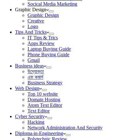
Socical Media Marketing
Graphic Design
Graphic Design
Creative
Logo
Tips And Tricks
IT Tips & Trics
Apps Review
Laptop Buying Guide
Phone Buying Guide
Gmail
Business ideas
উদ্যোক্তা
এফ কমার্স
Business Strategy
Web Design
Top 10 website
Domain Hosting
Atom Text Editor
Text Editor
Cyber Security
Hacking
Network Administration And Security
Diploma-in-Engineering
Polytechnic Review