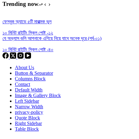
Trending now
ফেসবুক অ্যাডে ৫টি মারাত্মক ভুল
১০ মিনিট রাইটিং স্কিল পোষ্ট -১২
যে অভ্যাস গুলি আপনাকে এগিয়ে নিয়ে যাবে অনেক দূরে (পর্ব-০১)
১০ মিনিট রাইটিং স্কিল পোষ্ট -৪০
About Us
Button & Separator
Columns Block
Contact
Default Width
Image & Gallery Block
Left Sidebar
Narrow Width
privacy-policy
Quote Block
Right Sidebar
Table Block