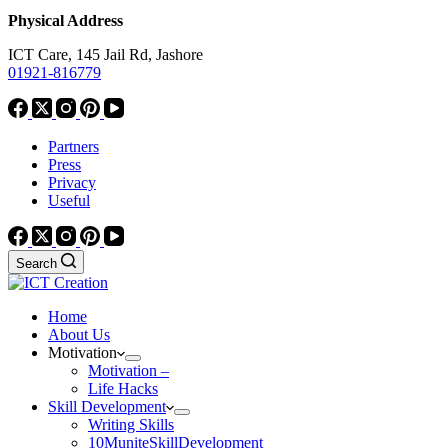
Physical Address
ICT Care, 145 Jail Rd, Jashore
01921-816779
Partners
Press
Privacy
Useful
Search
Home
About Us
Motivation
Motivation –
Life Hacks
Skill Development
Writing Skills
10MuniteSkillDevelopment