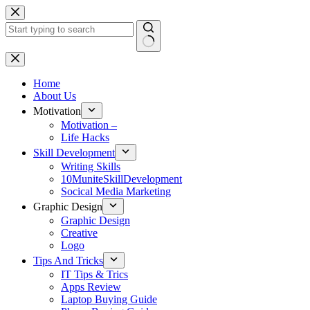
Skip
to
content
No
results
Home
About Us
Motivation
Motivation –
Life Hacks
Skill Development
Writing Skills
10MuniteSkillDevelopment
Socical Media Marketing
Graphic Design
Graphic Design
Creative
Logo
Tips And Tricks
IT Tips & Trics
Apps Review
Laptop Buying Guide