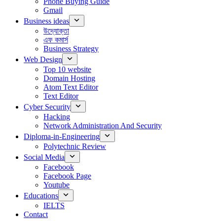
Phone Buying Guide
Gmail
Business ideas
উদ্যোক্তা
এফ কমার্স
Business Strategy
Web Design
Top 10 website
Domain Hosting
Atom Text Editor
Text Editor
Cyber Security
Hacking
Network Administration And Security
Diploma-in-Engineering
Polytechnic Review
Social Media
Facebook
Facebook Page
Youtube
Educations
IELTS
Contact