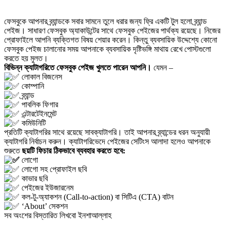
ফেসবুকে আপনার ব্র্যান্ডকে সবার সামনে তুলে ধরার জন্য ফ্রি একটি টুল হলো ব্র্যান্ড
পেইজ। সাধারণ ফেসবুক অ্যাকাউন্টের সাথে ফেসবুক পেইজের পার্থক্য রয়েছে। নিজের
প্রোফাইলে আপনি ব্যক্তিগত বিষয় শেয়ার করেন। কিন্তু ব্যবসায়িক উদ্দেশ্যে কোনো
ফেসবুক পেইজ চালানোর সময় আপনাকে ব্যবসায়িক দৃষ্টিভঙ্গি মাথায় রেখে পোস্টগুলো
করতে হয় মুলত।
বিভিন্ন ক্যাটাগরিতে ফেসবুক পেইজ খুলতে পারেন আপনি।
যেমন –
লোকাল বিজনেস
কোম্পানি
ব্র্যান্ড
পাবলিক ফিগার
এন্টারটেইনমেন্ট
কমিউনিটি
প্রতিটি ক্যাটাগরির সাথে রয়েছে সাবক্যাটাগরি। তাই আপনার ব্র্যান্ডের ধরন অনুযায়ী
ক্যাটাগরি নির্বাচন করুন। ক্যাটাগরিভেদে পেইজের সেটিংস আলাদা হলেও আপনাকে
শুরুতে
ছয়টি ফিচার ঠিকভাবে ব্যবহার করতে হবে:
লোগো
লোগো সহ প্রোফাইল ছবি
কাভার ছবি
পেইজের ইউজারনেম
কল-টু-অ্যাকশন (Call-to-action) বা সিটিএ (CTA) বাটন
‘About’ সেকশন
সব অংশের বিস্তারিত লিখবো ইনশাআল্লাহ