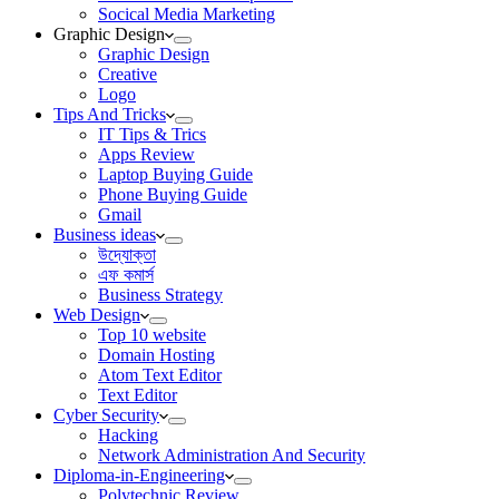
Socical Media Marketing
Graphic Design
Graphic Design
Creative
Logo
Tips And Tricks
IT Tips & Trics
Apps Review
Laptop Buying Guide
Phone Buying Guide
Gmail
Business ideas
উদ্যোক্তা
এফ কমার্স
Business Strategy
Web Design
Top 10 website
Domain Hosting
Atom Text Editor
Text Editor
Cyber Security
Hacking
Network Administration And Security
Diploma-in-Engineering
Polytechnic Review