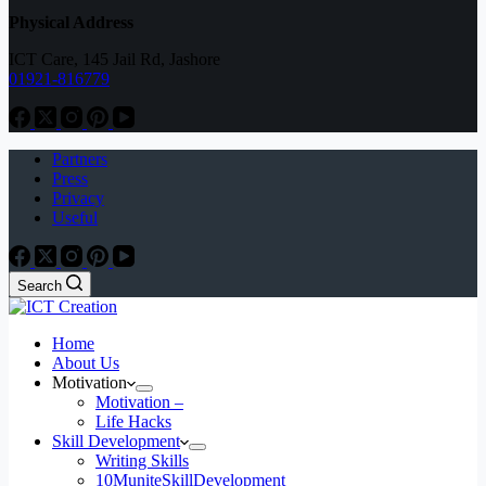
Physical Address
ICT Care, 145 Jail Rd, Jashore
01921-816779
Partners
Press
Privacy
Useful
Search
Home
About Us
Motivation
Motivation –
Life Hacks
Skill Development
Writing Skills
10MuniteSkillDevelopment