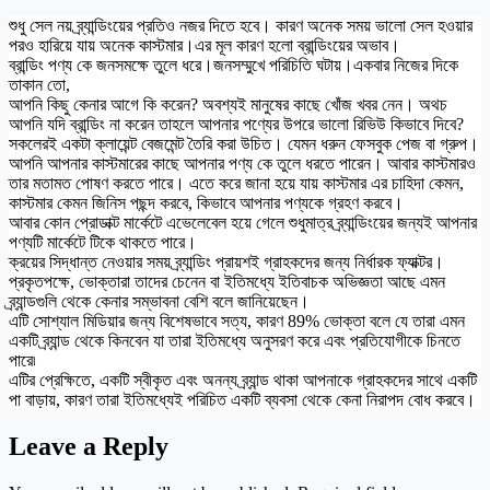
শুধু সেল নয় ব্র্যান্ডিংয়ের প্রতিও নজর দিতে হবে। কারণ অনেক সময় ভালো সেল হওয়ার
পরও হারিয়ে যায় অনেক কাস্টমার।এর মূল কারণ হলো ব্রান্ডিংয়ের অভাব।
ব্রান্ডিং পণ্য কে জনসমক্ষে তুলে ধরে।জনসম্মুখে পরিচিতি ঘটায়।একবার নিজের দিকে
তাকান তো,
আপনি কিছু কেনার আগে কি করেন? অবশ্যই মানুষের কাছে খোঁজ খবর নেন। অথচ
আপনি যদি ব্রান্ডিং না করেন তাহলে আপনার পণ্যের উপরে ভালো রিভিউ কিভাবে দিবে?
সকলেরই একটা ক্লায়েন্ট বেজমেন্ট তৈরি করা উচিত। যেমন ধরুন ফেসবুক পেজ বা গ্রুপ।
আপনি আপনার কাস্টমারের কাছে আপনার পণ্য কে তুলে ধরতে পারেন। আবার কাস্টমারও
তার মতামত পোষণ করতে পারে। এতে করে জানা হয়ে যায় কাস্টমার এর চাহিদা কেমন,
কাস্টমার কেমন জিনিস পছন্দ করবে, কিভাবে আপনার পণ্যকে গ্রহণ করবে।
আবার কোন প্রোডাক্ট মার্কেটে এভেলেবেল হয়ে গেলে শুধুমাত্র ব্র্যান্ডিংয়ের জন্যই আপনার
পণ্যটি মার্কেটে টিকে থাকতে পারে।
ক্রয়ের সিদ্ধান্ত নেওয়ার সময় ব্র্যান্ডিং প্রায়শই গ্রাহকদের জন্য নির্ধারক ফ্যাক্টর।
প্রকৃতপক্ষে, ভোক্তারা তাদের চেনেন বা ইতিমধ্যে ইতিবাচক অভিজ্ঞতা আছে এমন
ব্র্যান্ডগুলি থেকে কেনার সম্ভাবনা বেশি বলে জানিয়েছেন।
এটি সোশ্যাল মিডিয়ার জন্য বিশেষভাবে সত্য, কারণ 89% ভোক্তা বলে যে তারা এমন
একটি ব্র্যান্ড থেকে কিনবেন যা তারা ইতিমধ্যে অনুসরণ করে এবং প্রতিযোগীকে চিনতে
পারে৷
এটির প্রেক্ষিতে, একটি স্বীকৃত এবং অনন্য ব্র্যান্ড থাকা আপনাকে গ্রাহকদের সাথে একটি
পা বাড়ায়, কারণ তারা ইতিমধ্যেই পরিচিত একটি ব্যবসা থেকে কেনা নিরাপদ বোধ করবে।
Leave a Reply