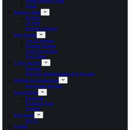
Phone Buying Guide
Gmail
Business ideas
উদ্যোক্তা
এফ কমার্স
Business Strategy
Web Design
Top 10 website
Domain Hosting
Atom Text Editor
Text Editor
Cyber Security
Hacking
Network Administration And Security
Diploma-in-Engineering
Polytechnic Review
Social Media
Facebook
Facebook Page
Youtube
Educations
IELTS
Contact