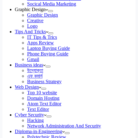
Socical Media Marketing
Graphic Design
Graphic Design
Creative
Logo
Tips And Tricks
IT Tips & Trics
Apps Review
Laptop Buying Guide
Phone Buying Guide
Gmail
Business ideas
উদ্যোক্তা
এফ কমার্স
Business Strategy
Web Design
Top 10 website
Domain Hosting
Atom Text Editor
Text Editor
Cyber Security
Hacking
Network Administration And Security
Diploma-in-Engineering
Polytechnic Review