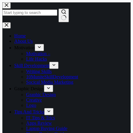
Skip
to
content
No
results
Home
About Us
Motivation
Motivation –
Life Hacks
Skill Development
Writing Skills
10MuniteSkillDevelopment
Socical Media Marketing
Graphic Design
Graphic Design
Creative
Logo
Tips And Tricks
IT Tips & Trics
Apps Review
Laptop Buying Guide