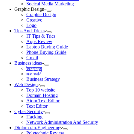
Socical Media Marketing
Graphic Design
Graphic Design
Creative
Logo
Tips And Tricks
IT Tips & Trics
Apps Review
Laptop Buying Guide
Phone Buying Guide
Gmail
Business ideas
উদ্যোক্তা
এফ কমার্স
Business Strategy
Web Design
Top 10 website
Domain Hosting
Atom Text Editor
Text Editor
Cyber Security
Hacking
Network Administration And Security
Diploma-in-Engineering
Polytechnic Review