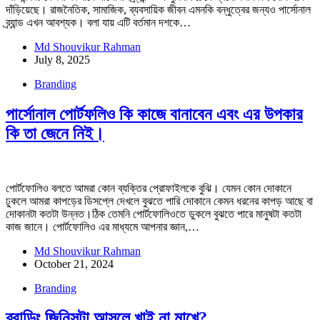
দাঁড়িয়েছে। রাজনৈতিক, সামাজিক, ব্যবসায়িক জীবন এমনকি বন্ধুত্বের জন্যও পার্সোনাল
ব্র্যান্ড এখন আবশ্যক। বলা যায় এটি বর্তমান দশকে…
Md Shouvikur Rahman
July 8, 2025
Branding
পার্সোনাল পোর্টফলিও কি কাজে বানাবেন এবং এর উপকার
কি তা জেনে নিই।
পোর্টফোলিও বলতে আমরা কোন ব্যক্তির প্রোফাইলকে বুঝি। যেমন কোন দোকানে
ঢুকলে আমরা কাপড়ের ডিসপ্লে দেখলে বুঝতে পারি দোকানে কেমন ধরনের কাপড় আছে বা
দোকানটা কতটা উন্নত।ঠিক তেমনি পোর্টফোলিওতে ডুকলে বুঝতে পারে মানুষটা কতটা
কাজ জানে। পোর্টফোলিও এর মাধ্যমে আপনার জ্ঞান,…
Md Shouvikur Rahman
October 21, 2024
Branding
ব্রান্ডিং জিনিসটা আসলে খাই না মাখে?