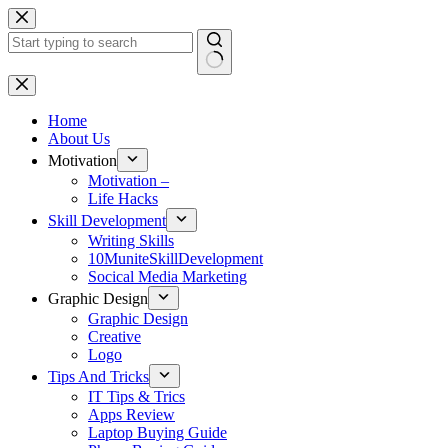
Skip
to
content
No
results
Home
About Us
Motivation
Motivation –
Life Hacks
Skill Development
Writing Skills
10MuniteSkillDevelopment
Socical Media Marketing
Graphic Design
Graphic Design
Creative
Logo
Tips And Tricks
IT Tips & Trics
Apps Review
Laptop Buying Guide