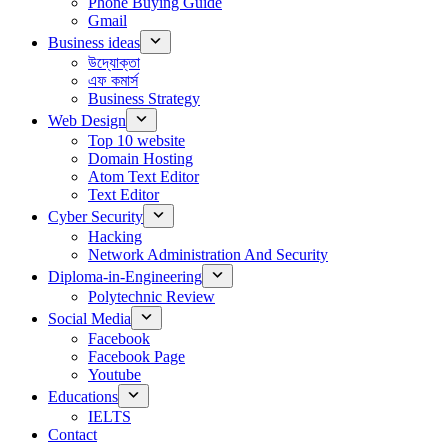
Phone Buying Guide
Gmail
Business ideas
উদ্যোক্তা
এফ কমার্স
Business Strategy
Web Design
Top 10 website
Domain Hosting
Atom Text Editor
Text Editor
Cyber Security
Hacking
Network Administration And Security
Diploma-in-Engineering
Polytechnic Review
Social Media
Facebook
Facebook Page
Youtube
Educations
IELTS
Contact