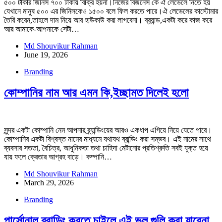
৫০০ টাকার জিনিস ৭০০ টাকায় বিক্রি হয়না।নিজের বিজনেস কে ঐ লেভেলে নিতে হয়
যেখানে মানুষ ৫০০ এর জিনিসকেও ১৫০০ বলে ফিল করতে পারে।ঐ লেভেলের কাস্টোমার
তৈরি করেন,তাহলে দাম নিয়ে আর হাউকাউ করা লাগবেনা। ব্র‍্যান্ড,একটা করে কাজ করে
আর আমাকে-আপনাকে সেটা…
Md Shouvikur Rahman
June 19, 2026
Branding
কোম্পানির নাম আর এমন কি,ইচ্ছামত দিলেই হলো
সুন্দর একটা কোম্পানি নেম আপনার ব্র্যান্ডিংয়ের আরও একধাপ এগিয়ে নিয়ে যেতে পারে।
কোম্পানির একটা বিশ্বস্ত নামের মাধ্যমে যথাযথ ব্রান্ডিং করা সম্ভব। এই নামের সাথে
ব্যবসার সততা, বৈচিত্র, আধুনিকতা তথা চাহিদা মেটানোর প্রতিশ্রুতি সবই যুক্ত হয়ে
যায় ফলে ক্রেতার আগ্রহ বাড়ে। কম্পানি…
Md Shouvikur Rahman
March 29, 2026
Branding
পার্সোনাল ব্রান্ডিং করতে চাইলে এই ভুল গুলি করা যাবেনা