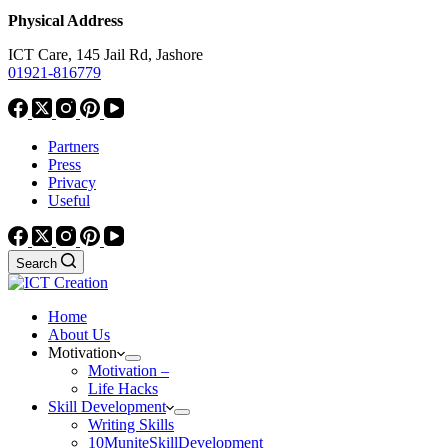
Physical Address
ICT Care, 145 Jail Rd, Jashore
01921-816779
Partners
Press
Privacy
Useful
Search
Home
About Us
Motivation
Motivation –
Life Hacks
Skill Development
Writing Skills
10MuniteSkillDevelopment