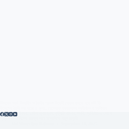
বিজনেস কার্ড ডিজাইন ও তৈরির প্রথম দিকেই খেয়াল রাখতে হবে এটি কি
উদ্দেশ্যে তৈরি করা হচ্ছে। মূলত, যেকোনো স্বনামধন্য প্রতিষ্ঠান বা ব্যক্তির
ক্ষেত্রে নাম, ঠিকানা, মেইল অ্যাড্রেস, কন্ট্যাক্ট নাম্বার, পদবি, প্রতিষ্ঠানের লোগো
প্রভৃতি বিষয় বিশেষ গুরুত্ব পাবে অন্যদিকে নতুন চাকুরি…
Md Shouvikur Rahman
September 14, 2025