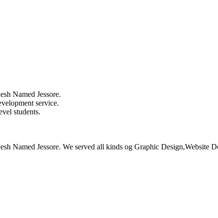
ladesh Named Jessore.
evelopment service.
evel students.
ngladesh Named Jessore. We served all kinds og Graphic Design,Website 