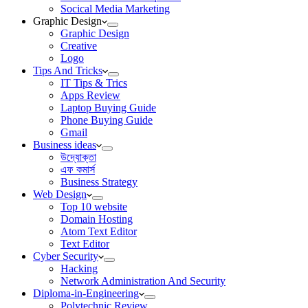
Socical Media Marketing
Graphic Design
Graphic Design
Creative
Logo
Tips And Tricks
IT Tips & Trics
Apps Review
Laptop Buying Guide
Phone Buying Guide
Gmail
Business ideas
উদ্যোক্তা
এফ কমার্স
Business Strategy
Web Design
Top 10 website
Domain Hosting
Atom Text Editor
Text Editor
Cyber Security
Hacking
Network Administration And Security
Diploma-in-Engineering
Polytechnic Review