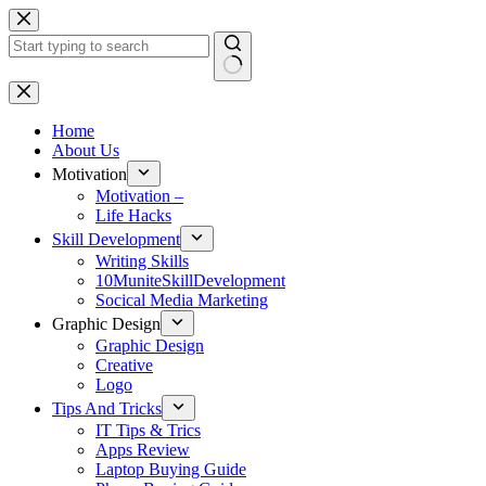
Skip
to
content
No
results
Home
About Us
Motivation
Motivation –
Life Hacks
Skill Development
Writing Skills
10MuniteSkillDevelopment
Socical Media Marketing
Graphic Design
Graphic Design
Creative
Logo
Tips And Tricks
IT Tips & Trics
Apps Review
Laptop Buying Guide