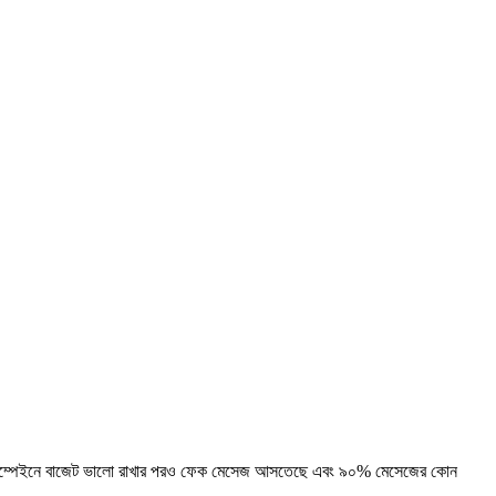
সেজ ক্যাম্পেইনে বাজেট ভালো রাখার পরও ফেক মেসেজ আসতেছে এবং ৯০% মেসেজের কোন