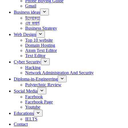
Phone Buying Guide
Gmail
Business ideas
উদ্যোক্তা
এফ কমার্স
Business Strategy
Web Design
Top 10 website
Domain Hosting
Atom Text Editor
Text Editor
Cyber Security
Hacking
Network Administration And Security
Diploma-in-Engineering
Polytechnic Review
Social Media
Facebook
Facebook Page
Youtube
Educations
IELTS
Contact