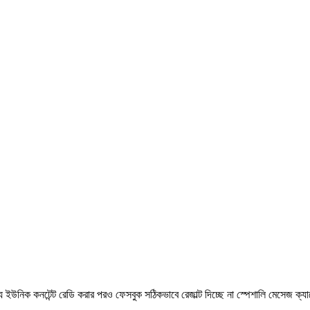
জন্য ইউনিক কনটেন্ট রেডি করার পরও ফেসবুক সঠিকভাবে রেজাল্ট দিচ্ছে না স্পেশালি মে