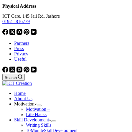
Physical Address
ICT Care, 145 Jail Rd, Jashore
01921-816779
Partners
Press
Privacy
Useful
Search
Home
About Us
Motivation
Motivation –
Life Hacks
Skill Development
Writing Skills
10MuniteSkillDevelopment