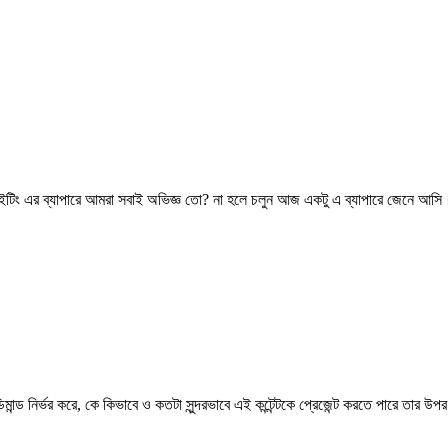
্টেন্ট রাইটিং এর ব্যাপারে আমরা সবাই অভিজ্ঞ তো? না হলে চলুন আজ একটু এ ব্যাপারে 
দর্য ও ডিমান্ড নির্ভর করে, কে কিভাবে ও কতটা সুন্দরভাবে এই কন্টেন্টকে প্রেজেন্ট করতে পারে