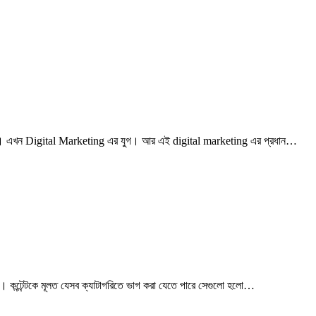
জেনে আসি। এখন Digital Marketing এর যুগ। আর এই digital marketing এর প্রধান…
 তার উপর। কন্টেন্টকে মূলত যেসব ক্যাটাগরিতে ভাগ করা যেতে পারে সেগুলো হলো…