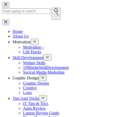
Skip
to
content
No
results
Home
About Us
Motivation
Motivation –
Life Hacks
Skill Development
Writing Skills
10MuniteSkillDevelopment
Socical Media Marketing
Graphic Design
Graphic Design
Creative
Logo
Tips And Tricks
IT Tips & Trics
Apps Review
Laptop Buying Guide