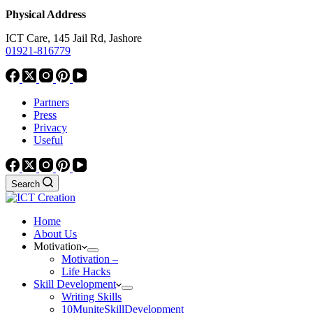
Physical Address
ICT Care, 145 Jail Rd, Jashore
01921-816779
Partners
Press
Privacy
Useful
Search
Home
About Us
Motivation
Motivation –
Life Hacks
Skill Development
Writing Skills
10MuniteSkillDevelopment