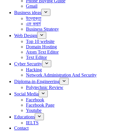
Phone Buying Guide
Gmail
Business ideas
উদ্যোক্তা
এফ কমার্স
Business Strategy
Web Design
Top 10 website
Domain Hosting
Atom Text Editor
Text Editor
Cyber Security
Hacking
Network Administration And Security
Diploma-in-Engineering
Polytechnic Review
Social Media
Facebook
Facebook Page
Youtube
Educations
IELTS
Contact