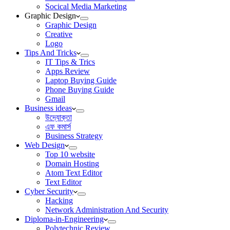
Socical Media Marketing
Graphic Design
Graphic Design
Creative
Logo
Tips And Tricks
IT Tips & Trics
Apps Review
Laptop Buying Guide
Phone Buying Guide
Gmail
Business ideas
উদ্যোক্তা
এফ কমার্স
Business Strategy
Web Design
Top 10 website
Domain Hosting
Atom Text Editor
Text Editor
Cyber Security
Hacking
Network Administration And Security
Diploma-in-Engineering
Polytechnic Review