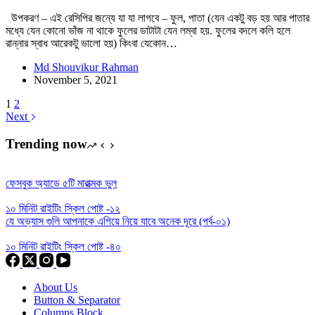
উপকরণ – এই রেসিপির জন্যে যা যা লাগবে – ফুল, পাতা (যেন একটু বড় হয় আর পাতার
মধ্যে যেন কোনো ভাঁজ না থাকে ফুলের ডাটাটা যেন লম্বা হয়. ফুলের বদলে কলি হলে
রান্নার স্বাধ আরেকটু ভালো হয়) কিংবা যেকোন…
Md Shouvikur Rahman
November 5, 2021
1
2
Next
Trending now
ফেসবুক অ্যাডে ৫টি মারাত্মক ভুল
১০ মিনিট রাইটিং স্কিল পোষ্ট -১২
যে অভ্যাস গুলি আপনাকে এগিয়ে নিয়ে যাবে অনেক দূরে (পর্ব-০১)
১০ মিনিট রাইটিং স্কিল পোষ্ট -৪০
About Us
Button & Separator
Columns Block