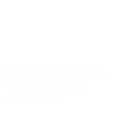
“Sorry” আর “Thank You” নয়, অনুভব করে বলি… আজকের সমাজে
“Sorry” আর “Thank You” যেন শুধু কথার অভ্যাস হয়ে দাঁড়িয়েছে। অথচ,
শব্দের গভীরতা ও মূল্য হারিয়ে ফেললে এগুলোর ব্যবহার হয়ে পড়ে ফাঁপা ও
অনুভূতিহীন। এইজন্যই আমি সব সময় শুধু SORRY…
Md Shouvikur Rahman
June 19, 2026
বাণি চিরন্তন
স্রোতের বিপরীতে লড়তে শিখতে হবে আগে