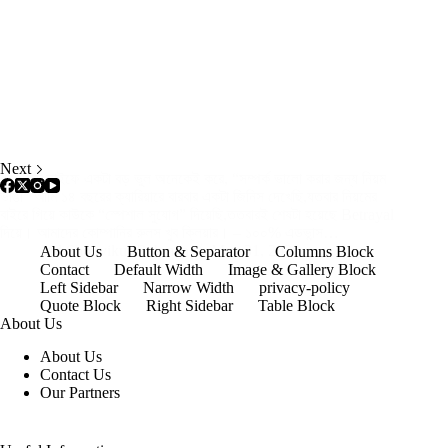
Next
কর্পোরেট লাইফে একটা বড় ভুল অনেকেই করে, “সম্পর্ক ভালো করার জন্য নিয়ম
ভাঙা” আমি ১৪ বছরের ক্যারিয়ারে বারবার একটা জিনিস দেখেছি,যতবার নিয়মের
বাইরে গিয়ে কাউকে “স্পেশাল সুযোগ” দিয়েছি,ততবারই শেষটা হয়েছে Betrayal
দিয়ে। আমাদের কোম্পানির রুলস খুব ক্লিয়ার। – ১০০% এডভান্স…
Md Shouvikur Rahman
May 31, 2026
About Us
Button & Separator
Columns Block
Contact
Default Width
Image & Gallery Block
Left Sidebar
Narrow Width
privacy-policy
Quote Block
Right Sidebar
Table Block
About Us
About Us
Contact Us
Our Partners