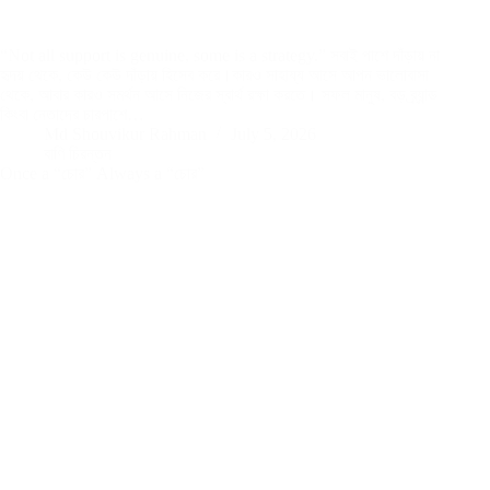
“Not all support is genuine, some is a strategy.” সবাই পাশে দাঁড়ায় না
হৃদয় থেকে, কেউ কেউ দাঁড়ায় হিসেব করে।কারও সাহায্য আসে আপন ভালোবাসা
থেকে, আবার কারও সমর্থন আসে নিজের স্বার্থ রক্ষা করতে। সফল মানুষ, বড় ব্র্যান্ড
কিংবা নেতাদের চারপাশে…
Md Shouvikur Rahman
July 5, 2026
বাণি চিরন্তন
Once a “চোর” Always a “চোর”