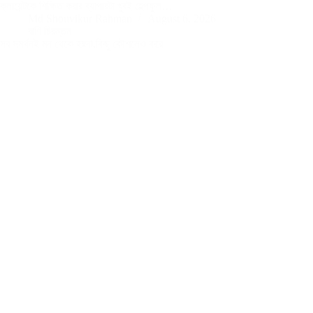
ক্লায়েন্টকে শিক্ষিত করার ব্যাপারটা খুবই হেল্পফুল…
Md Shouvikur Rahman
August 6, 2026
বাণি চিরন্তন
সব সমর্থনই মন থেকে হয়না,কিছু কৌশলেও করে