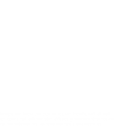
বিশ্বজুড়ে সকল বিজনেস কোচ থেকে শুরু করে,সকল ইনভেস্টর, সবাই এই কথাটা
বলে থাকেন। আমি একটা সময় পর্যন্ত এইটা নিয়ে খুব কনফিউজড ছিলাম তবে এখন
আর কোন কনফিউশান নেই।এর অনেক কারন আছে। যদিও সবাইকে এই