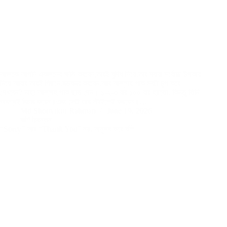
আজকে আপনি একজনের ক্ষতি করবেন,তারই বুদ্ধি নিয়ে,তার দ্বারা সর্বোচ্চ উপকার
নিয়ে আবার তারই পিছনে,ষড়যন্ত্র করবেন,আর আল্লাহ পাক সবটা চুপ করে
দেখবেন? নাহ! আল্লাহ পাক ছাড় দেন। ১-২-৩ বার ১০০ বার হয়তো, কিন্তু তিনি
অবশ্যই বিচার করেন।এবং সেটা তার স্টাইলেই করবেন।…
Md Shouvikur Rahman
June 19, 2026
বাণি চিরন্তন
“Sorry” আর “Thank You” নয়, অনুভব করে বলি