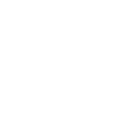
তিনটি ব্যাপারে আমাদের কোন নিয়ন্ত্রন নেই।যেগুলি হলো- ১. অতীত ২. নিয়তি ৩.
মানুষ আমাকে নিয়ে কি ভাবছে অথচ এই তিনটিকে নিয়ে ভেবে ভেবে আর পড়ে
থেকেই আমাদের মাঝে ডিপ্রেশন চলে আসে,আর সেখান থেকেই আসে ব্যার্থতা।
Md Shouvikur Rahman
August 6, 2026
বাণি চিরন্তন
Never educate your clients too much.