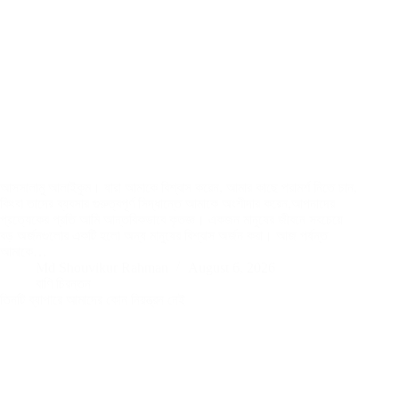
আসসালামু আলাইকুম। যারা আমাকে বিশ্বাস করেন, আমার কাছে পরামর্শ নিতে চান,
কিংবা তাদের ব্যবসার গুরুত্বপূর্ণ সিদ্ধান্তে আমাকে অংশীদার করেন,আপনাদের
প্রত্যেকের প্রতি আমি আন্তরিকভাবে কৃতজ্ঞ। একজন মানুষের জীবনে সবচেয়ে
বড় অর্জনগুলোর একটি হলো অন্য মানুষের বিশ্বাস অর্জন করা। আজ পর্যন্ত
আমাকে…
Md Shouvikur Rahman
August 6, 2026
বাণি চিরন্তন
তিনটি ব্যাপারে আমাদের কোন নিয়ন্ত্রন নেই