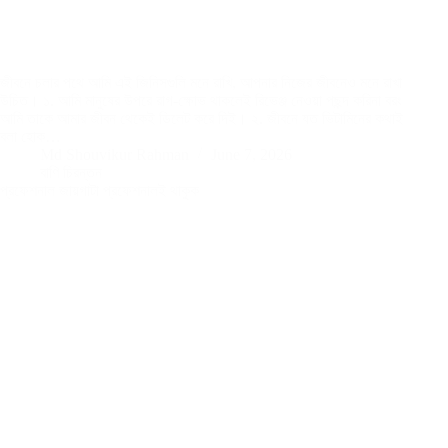
জীবনে চলার পথে আমি এই জিনিসগুলি মনে রাখি, আপনার নিজের জীবনেও মনে রাখা
উচিত। ১. আমি মানুষের উপরে রাগ-ক্ষোভ থাকলেই রিভেঞ্জ নেওয়া পছন্দ করিনা বরং
আমি তাকে আমার জীবন থেকেই ডিলেট করে দিই। ২. জীবনে যত ভিটামিনের কথাই
বলা হোক…
Md Shouvikur Rahman
June 7, 2026
বাণি চিরন্তন
প্রফেশনাল জায়গাটা প্রফেশনালই থাকুক