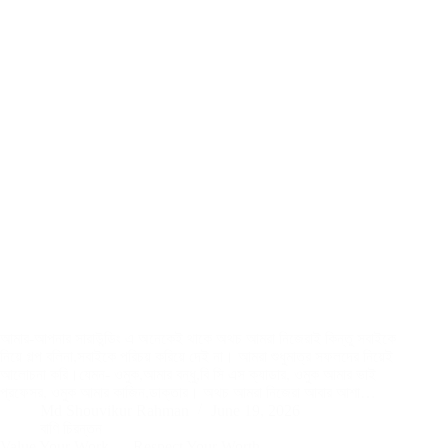
আমার-আপনার সারাউন্ডিং এ অনেকেই থাকে অথচ আমরা নিজেরাই কিন্তু সবাইকে
নিয়ে গল্প বলিনা,সবাইকে পরিচয় করিয়ে দেই না। আমরা শুধুমাত্র সফলদের নিয়েই
আলোচনা করি।যেমন- ওমুক,আমার বন্ধু,বি সি এস ক্যাডার, ওমুক আমার ভাই
প্রফেসর, ওমুক আমার কাজিন,ডাক্তার। অথচ আমরা নিজেরা আবার আশা…
Md Shouvikur Rahman
June 19, 2026
বাণি চিরন্তন
Value Your Work — Respect Your Worth