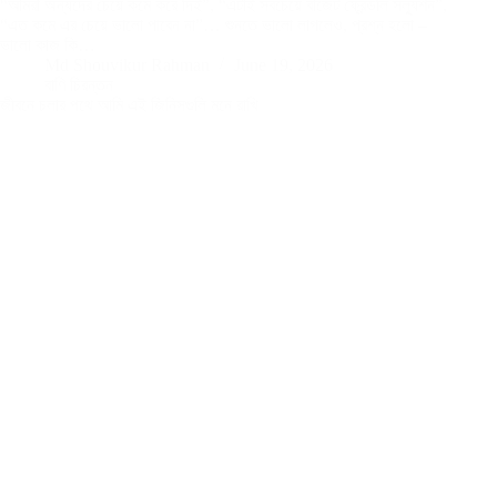
“আমরা অন্যদের চেয়ে কমে করে দিই”, “এটাই সবচেয়ে বাজেট ফ্রেন্ডলি সল্যুশন”,
“এত কমে এর চেয়ে ভালো পাবেন না”… শুনতে ভালো লাগলেও, প্রশ্ন হলো –
ভালো কাজ কি…
Md Shouvikur Rahman
June 19, 2026
বাণি চিরন্তন
জীবনে চলার পথে আমি এই জিনিসগুলি মনে রাখি